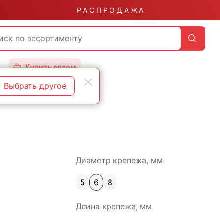
Р А С П Р О Д А Ж А
Купить оптом
Выбрать другое
Диаметр крепежа, мм
5
6
8
Длина крепежа, мм