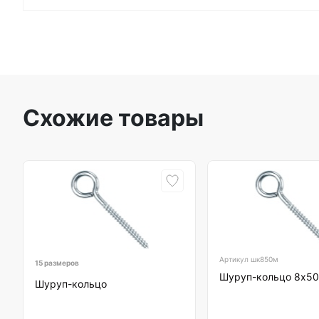
Схожие товары
Артикул
шк850м
15 размеров
Шуруп-кольцо 8х5
Шуруп-кольцо