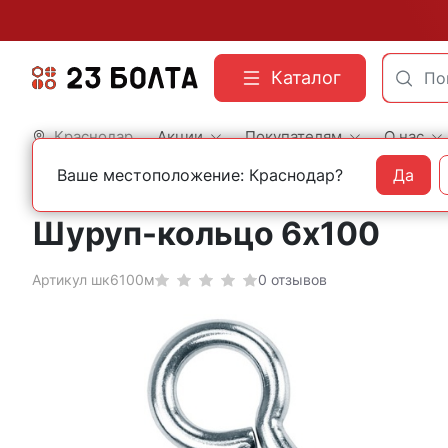
Каталог
Краснодар
Акции
Покупателям
О нас
Ваше местоположение: Краснодар?
Да
Главная
Строительный крепеж
Шурупы
Шурупы-кольца
Шуруп-кольцо 6х100
Артикул шк6100м
0 отзывов