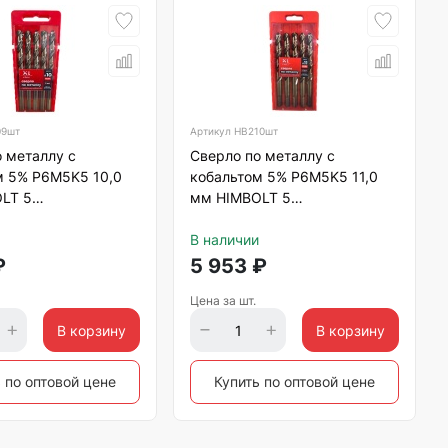
09шт
Артикул
HB210шт
 металлу с
Сверло по металлу с
м 5% P6M5K5 10,0
кобальтом 5% P6M5K5 11,0
LT 5
мм HIMBOLT 5
ковый бокс
шт.пластиковый бокс
В наличии
₽
5 953
₽
Цена за шт.
В корзину
В корзину
 по оптовой цене
Купить по оптовой цене