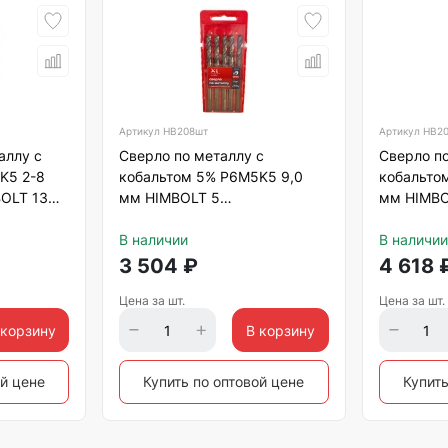
Артикул
HB208шт
Артикул
HB2
аллу с
Сверло по металлу с
Сверло по
K5 2-8
кобальтом 5% P6M5K5 9,0
кобальто
BOLT 13
мм HIMBOLT 5
мм HIMBO
с
шт.пластиковый бокс
шт.пласти
В наличии
В наличии
3 504
₽
4 618
Цена за шт.
Цена за шт.
 корзину
В корзину
ой цене
Купить по оптовой цене
Купить