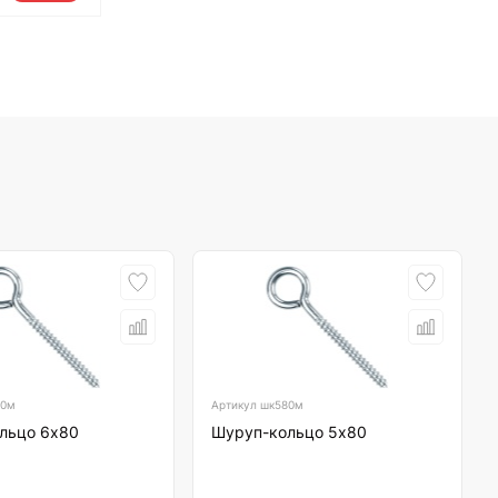
80м
Артикул
шк580м
льцо 6х80
Шуруп-кольцо 5х80