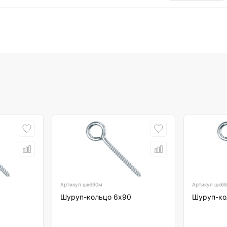
Артикул
шк690м
Артикул
шк6
0
Шуруп-кольцо 6х90
Шуруп-ко