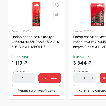
Артикул
HB301шт
Артикул
HB302шт
Набор сверл по металлу с
Набор сверл по мет
кобальтом 5% P6M5K5 2-3-4-
кобальтом 5% P6M5
5-6-8 мм HIMBOLT 6
(через 0,5) мм HIM
шт.пластиковый бокс
шт.пластиковый бок
В наличии
В наличии
1 117
₽
3 344
₽
Цена за шт.
Цена за шт.
В корзину
В
Купить по оптовой цене
Купить по оптов