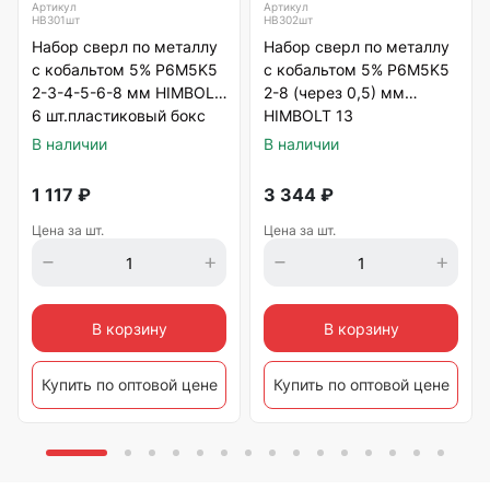
Артикул
Артикул
HB301шт
HB302шт
Набор сверл по металлу
Набор сверл по металлу
с кобальтом 5% P6M5K5
с кобальтом 5% P6M5K5
2-3-4-5-6-8 мм HIMBOLT
2-8 (через 0,5) мм
6 шт.пластиковый бокс
HIMBOLT 13
шт.пластиковый бокс
В наличии
В наличии
1 117
₽
3 344
₽
Цена за шт.
Цена за шт.
В корзину
В корзину
Купить по оптовой цене
Купить по оптовой цене