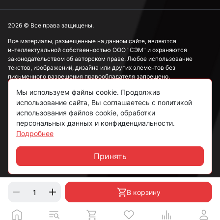
2026 © Все права защищены.
Все материалы, размещенные на данном сайте, являются
интеллектуальной собственностью ООО "СЭМ" и охраняются
законодательством об авторском праве. Любое использование
текстов, изображений, дизайна или других элементов без
письменного разрешения правообладателя запрещено.
Мы используем файлы cookie. Продолжив
Информация, представленная на сайте, носит исключительно
использование сайта, Вы соглашаетесь с политикой
ознакомительный характер и не может рассматриваться как
публичная оферта в соответствии со ст. 437 ГК РФ.
использования файлов cookie, обработки
персональных данных и конфиденциальности.
Подробнее
Политика конфиденциальности
Согласие на обработку данных
Принять
Чат
Пользовательское соглашение
В корзину