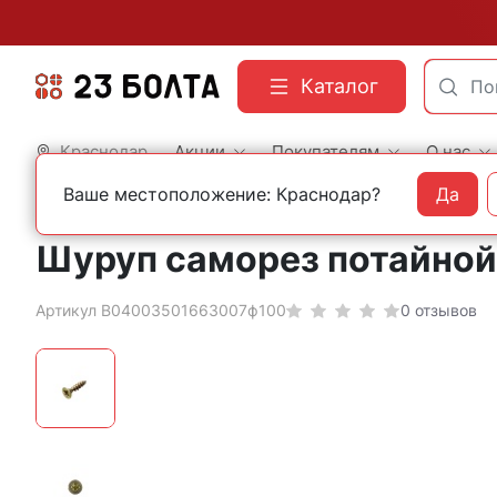
Каталог
Краснодар
Акции
Покупателям
О нас
Ваше местоположение: Краснодар?
Да
Главная
Фасованный крепеж
Шурупы
Шуруп саморез потайной 
Артикул B04003501663007ф100
0 отзывов