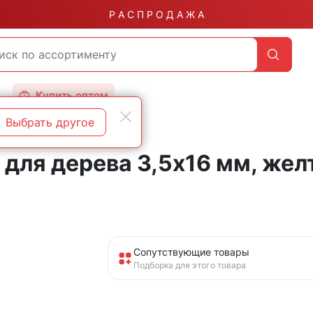
Р А С П Р О Д А Ж А
Купить оптом
Выбрать другое
для дерева 3,5х16 мм, желт
Сопутствующие товары
Подборка для этого товара