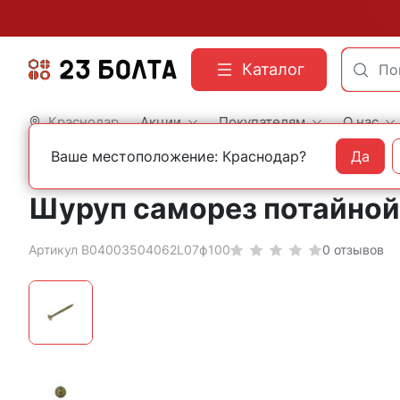
Каталог
Краснодар
Акции
Покупателям
О нас
Ваше местоположение: Краснодар?
Да
Главная
Фасованный крепеж
Шурупы
Шуруп саморез потайной 
Артикул B04003504062L07ф100
0 отзывов