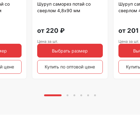
ай со
Шуруп саморез потай со
Шуруп са
м
сверлом 4,8х90 мм
сверлом 
от
220
₽
от
201
Цена за шт.
Цена за шт.
мер
Выбрать размер
Вы
ой цене
Купить по оптовой цене
Купить