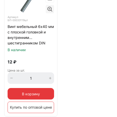
Артикул
БП-00033119шт
Винт мебельный 6х40 мм
с плоской головкой и
внутренним
шестигранником DIN
7420, оцинкованный
В наличии
12
₽
Цена за шт.
В корзину
Купить по оптовой цене