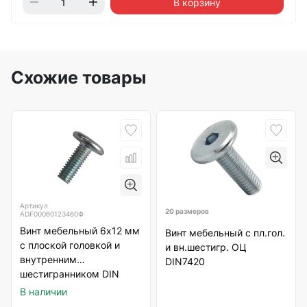
В корзину
Схожие товары
Артикул
20 размеров
ADF00060123460Ф
Винт мебельный 6х12 мм
Винт мебельный с пл.гол.
с плоской головкой и
и вн.шестигр. ОЦ
внутренним
DIN7420
шестигранником DIN
7420, оцинкованный
В наличии