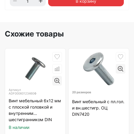
В корзину
Схожие товары
Артикул
20 размеров
ADF00060123460Ф
Винт мебельный 6х12 мм
Винт мебельный с пл.гол.
с плоской головкой и
и вн.шестигр. ОЦ
внутренним
DIN7420
шестигранником DIN
7420, оцинкованный
В наличии