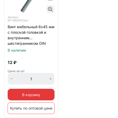
Артикул
БП-00033122шт
Винт мебельный 6х45 мм
с плоской головкой и
внутренним
шестигранником DIN
7420, оцинкованный
В наличии
12
₽
Цена за шт.
В корзину
Купить по оптовой цене