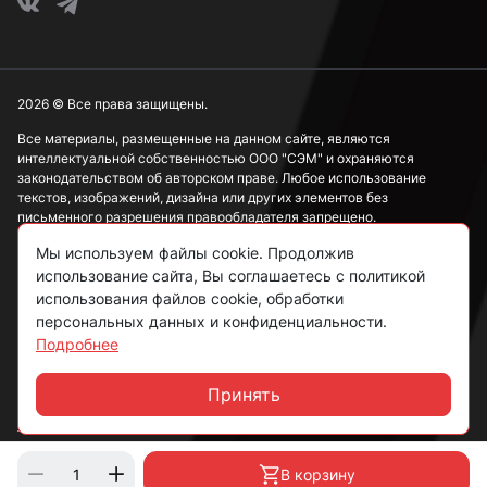
2026 © Все права защищены.
Все материалы, размещенные на данном сайте, являются
интеллектуальной собственностью ООО "СЭМ" и охраняются
законодательством об авторском праве. Любое использование
текстов, изображений, дизайна или других элементов без
письменного разрешения правообладателя запрещено.
Мы используем файлы cookie. Продолжив
Информация, представленная на сайте, носит исключительно
ознакомительный характер и не может рассматриваться как
использование сайта, Вы соглашаетесь с политикой
публичная оферта в соответствии со ст. 437 ГК РФ.
использования файлов cookie, обработки
персональных данных и конфиденциальности.
Подробнее
Политика конфиденциальности
Согласие на обработку данных
Принять
Чат
Пользовательское соглашение
В корзину