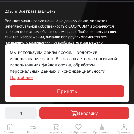
2026 © Все права защищены.
Все материалы, размещенные на данном сайте, являются
интеллектуальной собственностью ООО "СЭМ" и охраняются
законодательством об авторском праве. Любое использование
текстов, изображений, дизайна или других элементов без
письменного разрешения правообладателя запрещено.
Мы используем файлы cookie. Продолжив
Информация, представленная на сайте, носит исключительно
ознакомительный характер и не может рассматриваться как
использование сайта, Вы соглашаетесь с политикой
публичная оферта в соответствии со ст. 437 ГК РФ.
использования файлов cookie, обработки
персональных данных и конфиденциальности.
Подробнее
Политика конфиденциальности
Согласие на обработку данных
Принять
Чат
Пользовательское соглашение
В корзину
Главная
Каталог
Корзина
Избранное
Сравнение
Профиль