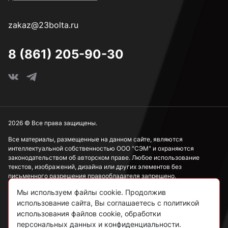
zakaz@23bolta.ru
8 (861) 205-90-30
2026 © Все права защищены.
Все материалы, размещенные на данном сайте, являются
интеллектуальной собственностью ООО "СЭМ" и охраняются
законодательством об авторском праве. Любое использование
текстов, изображений, дизайна или других элементов без
письменного разрешения правообладателя запрещено.
Мы используем файлы cookie. Продолжив
Информация, представленная на сайте, носит исключительно
использование сайта, Вы соглашаетесь с политикой
ознакомительный характер и не может рассматриваться как
публичная оферта в соответствии со ст. 437 ГК РФ.
использования файлов cookie, обработки
персональных данных и конфиденциальности.