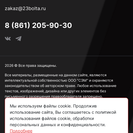
zakaz@23bolta.ru
8 (861) 205-90-30
2026 © Все права защищены.
Все материалы, размещенные на данном сайте, являются
интеллектуальной собственностью ООО "СЭМ" и охраняются
законодательством об авторском праве. Любое использование
текстов, изображений, дизайна или других элементов без
письменного разрешения правообладателя запрещено.
Мы используем файлы cookie. Продолжив
Информация, представленная на сайте, носит исключительно
использование сайта, Вы соглашаетесь с политикой
ознакомительный характер и не может рассматриваться как
публичная оферта в соответствии со ст. 437 ГК РФ.
использования файлов cookie, обработки
персональных данных и конфиденциальности.
Подробнее
Политика конфиденциальности