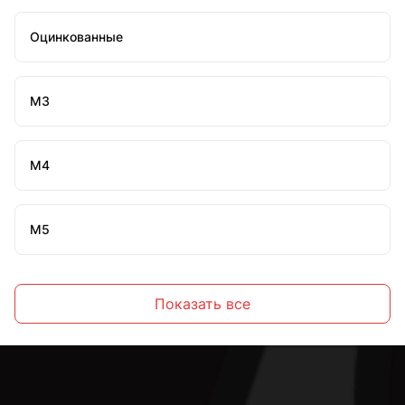
Оцинкованные
М3
М4
М5
М6
Показать все
М8