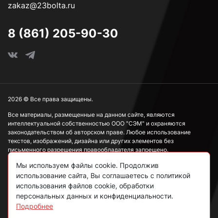
zakaz@23bolta.ru
8 (861) 205-90-30
2026 © Все права защищены.
Все материалы, размещенные на данном сайте, являются
интеллектуальной собственностью ООО "СЭМ" и охраняются
законодательством об авторском праве. Любое использование
текстов, изображений, дизайна или других элементов без
письменного разрешения правообладателя запрещено.
Мы используем файлы cookie. Продолжив
Информация, представленная на сайте, носит исключительно
использование сайта, Вы соглашаетесь с политикой
ознакомительный характер и не может рассматриваться как
публичная оферта в соответствии со ст. 437 ГК РФ.
использования файлов cookie, обработки
персональных данных и конфиденциальности.
Подробнее
Политика конфиденциальности