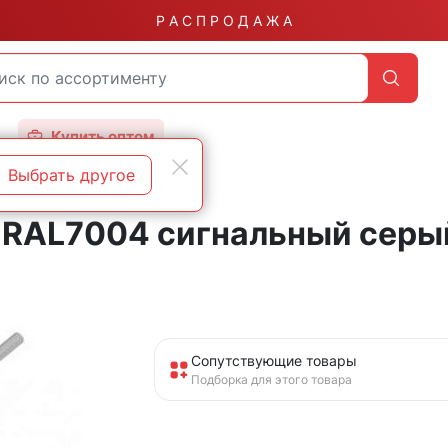
Р А С П Р О Д А Ж А
Купить оптом
Выбрать другое
 RAL7004 сигнальный серы
Сопутствующие товары
Подборка для этого товара