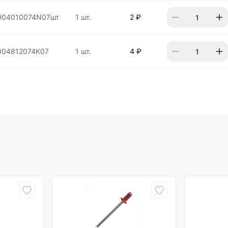
004010074N07шт
1 шт.
2 ₽
004812074K07
1 шт.
4 ₽