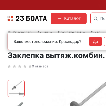
Каталог
Краснодар
Акции
Покупателям
О нас
Ваше местоположение: Краснодар?
Да
Главная
Строительный крепеж
Заклепки
Вытяжные RAL
Заклепка вытяж.комбин.
0 отзывов