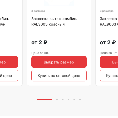
3 размера
3 размера
мбин.
Заклепка вытяж.комбин.
Заклепка
ичн
RAL3005 красный
RAL9003 
от
2
₽
от
2
₽
Цена за шт.
Цена за шт.
мер
Выбрать размер
Вы
ой цене
Купить по оптовой цене
Купить