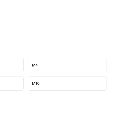
М4
М10