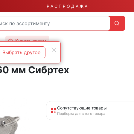
Р А С П Р О Д А Ж А
Купить оптом
Выбрать другое
60 мм Сибртех
Сопутствующие товары
Подборка для этого товара