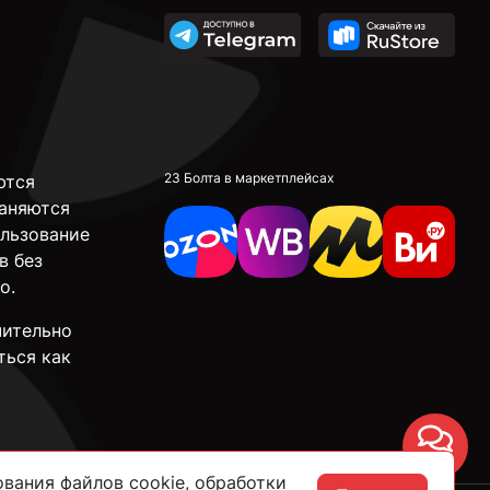
23 Болта в маркетплейсах
ются
аняются
ользование
в без
о.
чительно
ться как
Чат
вания файлов cookie, обработки