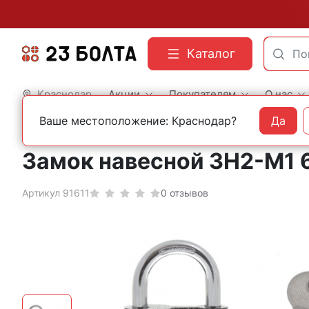
Каталог
Краснодар
Акции
Покупателям
О нас
Ваше местоположение: Краснодар?
Да
Главная
Бытовой крепеж и фурнитура
Замки
Замок навесной ЗН2-М1 
Артикул 91611
0 отзывов