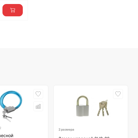
2
2 размера
весной