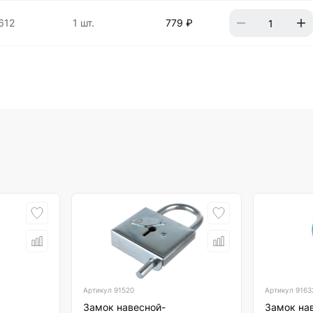
612
1 шт.
779 ₽
Артикул
91520
Артикул
9163
Замок навесной-
Замок на