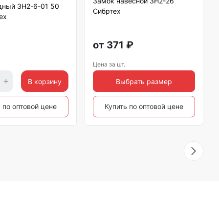
Замок навесной ЗН2-26
дный ЗН2-6-01 50
Сибртех
ех
от
371
₽
Цена за шт.
В корзину
Выбрать размер
 по оптовой цене
Купить по оптовой цене