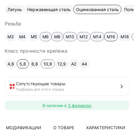
Латунь
Нержавеющая сталь
Оцинкованная сталь
Пол
Резьба
М3
М4
М5
М6
М8
М10
М12
М14
М16
М18
Класс прочности крепежа
4,8
5,8
8,8
10,9
12,9
A2
А4
Сопутствующие товары
Подборка для этого товара
В наличии в
3 филиалах
МОДИФИКАЦИИ
О ТОВАРЕ
ХАРАКТЕРИСТИКИ