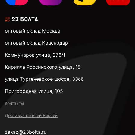
М5
оптовый склад Москва
М6
оптовый склад Краснодар
Коммунаров улица, 278/1
М8
Кирилла Россинского улица, 15
М10
улица Тургеневское шоссе, 33с6
Пригородная улица, 105
М12
Контакты
Доставка по всей России
М14
zakaz@23bolta.ru