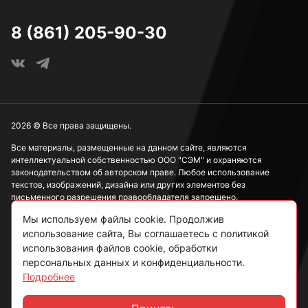
М16
8 (861) 205-90-30
М18
М20
2026 © Все права защищены.
Все материалы, размещенные на данном сайте, являются
интеллектуальной собственностью ООО "СЭМ" и охраняются
М22
законодательством об авторском праве. Любое использование
текстов, изображений, дизайна или других элементов без
письменного разрешения правообладателя запрещено.
М24
Мы используем файлы cookie. Продолжив
Информация, представленная на сайте, носит исключительно
использование сайта, Вы соглашаетесь с политикой
ознакомительный характер и не может рассматриваться как
публичная оферта в соответствии со ст. 437 ГК РФ.
использования файлов cookie, обработки
М27
персональных данных и конфиденциальности.
Подробнее
Политика конфиденциальности
Согласие на обработку данных