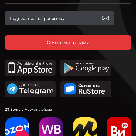
к.п. 4,8
Связаться с нами
к.п. 5,8
к.п. 8,8
к.п. 10,9
к.п. 12,9
23 Болта в маркетплейсах
М4