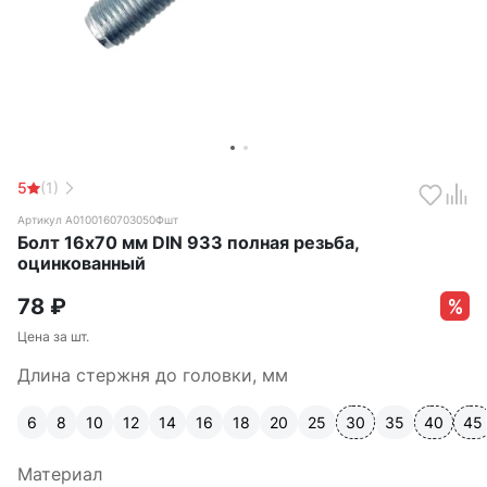
5
(1)
Артикул А0100160703050Фшт
Болт 16х70 мм DIN 933 полная резьба,
оцинкованный
78
₽
Цена за шт.
Длина стержня до головки, мм
6
8
10
12
14
16
18
20
25
30
35
40
45
Материал