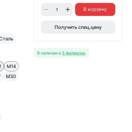
В корзину
Получить спец.цену
Сталь
В наличии в
5 филиалах
2
М14
7
М30