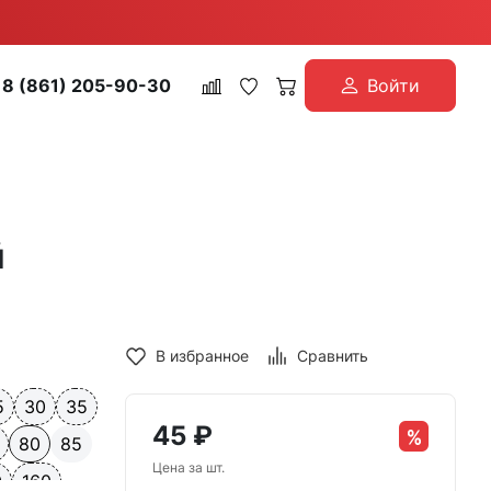
8 (861) 205-90-30
Войти
й
В избранное
Сравнить
5
30
35
45
₽
80
85
Цена за шт.
0
160