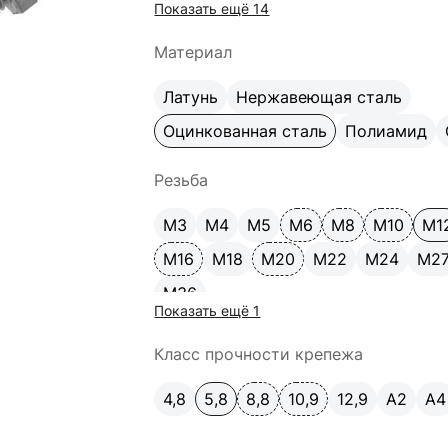
Показать ещё 14
170
180
200
220
240
260
Материал
Латунь
Нержавеющая сталь
Оцинкованная сталь
Полиамид
Резьба
М3
М4
М5
М6
М8
М10
М1
М16
М18
М20
М22
М24
М2
М36
Показать ещё 1
Класс прочности крепежа
4,8
5,8
8,8
10,9
12,9
A2
А4