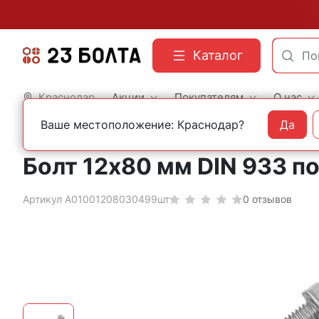
Каталог
Краснодар
Акции
Покупателям
О нас
Ваше местоположение: Краснодар?
Да
Главная
Строительный крепеж
Болты
DIN 933 шестигранные с полной резь
Болт 12х80 мм DIN 933 п
Артикул А01001208030499шт
0 отзывов