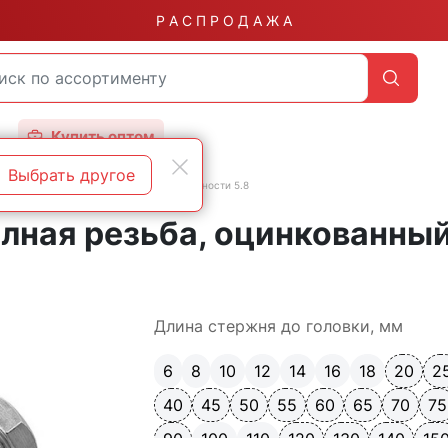
Р А С П Р О Д А Ж А
Купить оптом
Выбрать другое
бой
DIN 933 полная резьба класс прочности 5.8
олная резьба, оцинкованны
Длина стержня до головки, мм
6
8
10
12
14
16
18
20
2
40
45
50
55
60
65
70
75
90
100
110
120
130
140
15