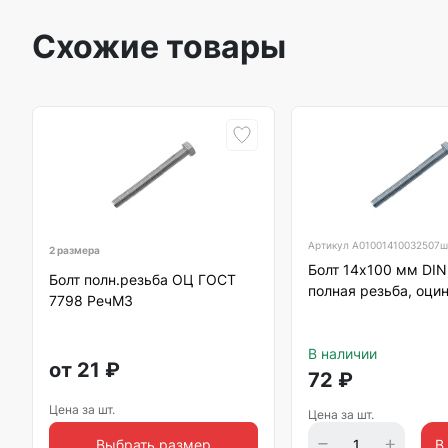
Схожие товары
Артикул
А01001410032507ш
2 размера
Болт 14х100 мм DIN
Болт полн.резьба ОЦ ГОСТ
полная резьба, оци
7798 РечМЗ
В наличии
от
21
₽
72
₽
Цена за шт.
Цена за шт.
Выбрать размер
В