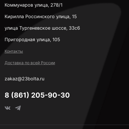
Коммунаров улица, 278/1
Кирилла Россинского улица, 15
35 мм
улица Тургеневское шоссе, 33с6
38 мм
Пригородная улица, 105
Контакты
40 мм
Доставка по всей России
zakaz@23bolta.ru
45 мм
8 (861) 205-90-30