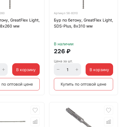
260
Артикул
56-8310
ону, GreatFlex Light,
Бур по бетону, GreatFlex Light,
 8х260 мм
SDS-Plus, 8х310 мм
В наличии
226
₽
Цена за шт.
В корзину
В корзину
 по оптовой цене
Купить по оптовой цене