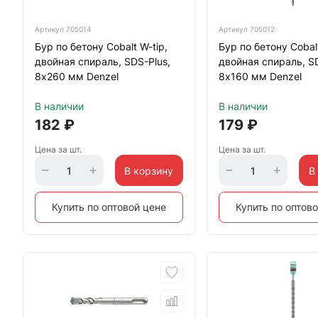
Артикул
705014
Артикул
705012
Бур по бетону Cobalt W-tip,
Бур по бетону Cobalt
двойная спираль, SDS-Plus,
двойная спираль, SD
8х260 мм Denzel
8х160 мм Denzel
В наличии
В наличии
182
₽
179
₽
Цена за шт.
Цена за шт.
В корзину
В
Купить по оптовой цене
Купить по оптов