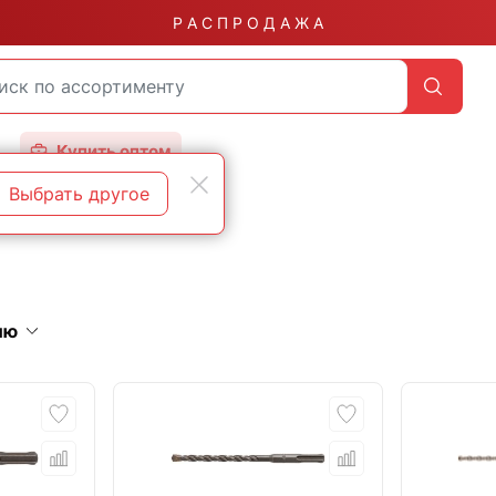
Р А С П Р О Д А Ж А
Купить оптом
Выбрать другое
ию