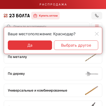
Р А С П Р О Д А Ж А
Купить оптом
Ваше местоположение: Краснодар?
Главная
Оснастка
Сверла
Сверла 16 мм
Да
Выбрать другое
По металлу
По дереву
Универсальные и комбинированные