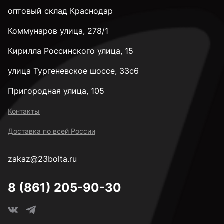
оптовый склад Краснодар
3,3 мм
Коммунаров улица, 278/1
Кирилла Россинского улица, 15
3,4 мм
улица Тургеневское шоссе, 33с6
3,5 мм
Пригородная улица, 105
Контакты
3,6 мм
Доставка по всей России
zakaz@23bolta.ru
3,7 мм
8 (861) 205-90-30
3,8 мм