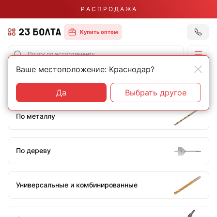
Р А С П Р О Д А Ж А
Купить оптом
Ваше местоположение: Краснодар?
Главная
Оснастка
Сверла
Сверла 6 мм
Да
Выбрать другое
По металлу
По дереву
Универсальные и комбинированные