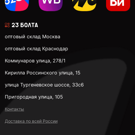
3,1 мм
3,2 мм
оптовый склад Москва
оптовый склад Краснодар
3,3 мм
Коммунаров улица, 278/1
Кирилла Россинского улица, 15
3,4 мм
улица Тургеневское шоссе, 33с6
3,5 мм
Пригородная улица, 105
Контакты
3,6 мм
Доставка по всей России