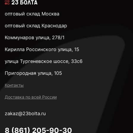
3,2 мм
оптовый склад Москва
оптовый склад Краснодар
3,3 мм
Коммунаров улица, 278/1
Кирилла Россинского улица, 15
3,4 мм
улица Тургеневское шоссе, 33с6
3,5 мм
Пригородная улица, 105
Контакты
3,6 мм
Доставка по всей России
zakaz@23bolta.ru
3,7 мм
8 (861) 205-90-30