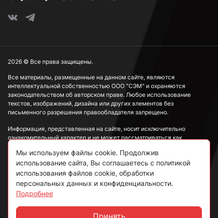
3,8 мм
3,9 мм
2026 © Все права защищены.
4 мм
Все материалы, размещенные на данном сайте, являются
интеллектуальной собственностью ООО "СЭМ" и охраняются
законодательством об авторском праве. Любое использование
текстов, изображений, дизайна или других элементов без
4,1 мм
письменного разрешения правообладателя запрещено.
Информация, представленная на сайте, носит исключительно
ознакомительный характер и не может рассматриваться как
4,2 мм
публичная оферта в соответствии со ст. 437 ГК РФ.
Мы используем файлы cookie. Продолжив
использование сайта, Вы соглашаетесь с политикой
Политика конфиденциальности
использования файлов cookie, обработки
4,3 мм
персональных данных и конфиденциальности.
Согласие на обработку данных
Подробнее
Пользовательское соглашение
4,4 мм
Принять