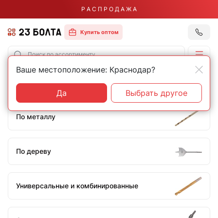
Р А С П Р О Д А Ж А
Купить оптом
Ваше местоположение: Краснодар?
Главная
Оснастка
Сверла
Сверла 45 мм
Да
Выбрать другое
По металлу
По дереву
Универсальные и комбинированные