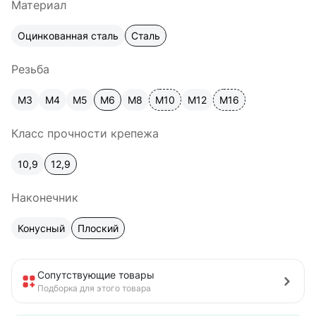
Материал
Оцинкованная сталь
Сталь
Резьба
М3
М4
М5
М6
М8
М10
М12
М16
Класс прочности крепежа
10,9
12,9
Наконечник
Конусный
Плоский
Сопутствующие товары
Подборка для этого товара