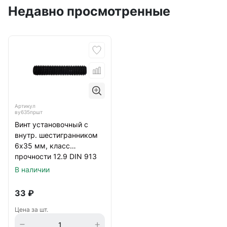
Недавно просмотренные
Артикул
ву635пршт
Винт установочный с
внутр. шестигранником
6х35 мм, класс
прочности 12.9 DIN 913
тупой конец, черный
В наличии
33
₽
Цена за шт.