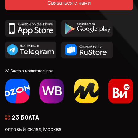
Связаться с нами
С неполной резьбой
DIN 912 с внутренним шестигранником и
цилиндрической головкой
DIN 7991 c потайной головкой и внутренним
шестигранником
DIN 913 установочные с внутренним шестигранником
23 Болта в маркетплейсах
к.п. 4,8
к.п. 5,8
оптовый склад Москва
к.п. 8,8