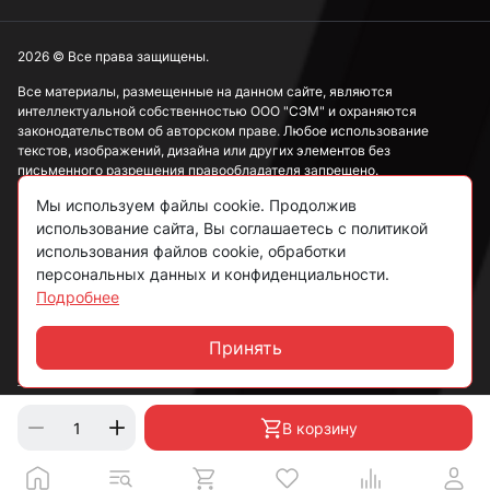
М4
2026 © Все права защищены.
Все материалы, размещенные на данном сайте, являются
интеллектуальной собственностью ООО "СЭМ" и охраняются
М5
законодательством об авторском праве. Любое использование
текстов, изображений, дизайна или других элементов без
письменного разрешения правообладателя запрещено.
М6
Мы используем файлы cookie. Продолжив
Информация, представленная на сайте, носит исключительно
использование сайта, Вы соглашаетесь с политикой
ознакомительный характер и не может рассматриваться как
публичная оферта в соответствии со ст. 437 ГК РФ.
использования файлов cookie, обработки
М8
персональных данных и конфиденциальности.
Подробнее
Политика конфиденциальности
Согласие на обработку данных
Принять
М10
Чат
Пользовательское соглашение
М12
В корзину