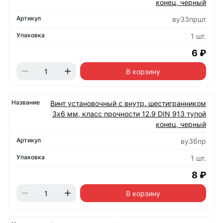
конец, черный
ву33пршт
1 шт.
6 ₽
В корзину
Винт установочный с внутр. шестигранником
3х6 мм, класс прочности 12.9 DIN 913 тупой
конец, черный
ву36пр
1 шт.
8 ₽
В корзину