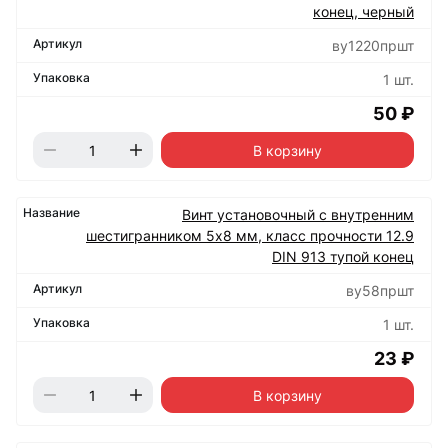
конец, черный
ву1220пршт
1 шт.
50 ₽
В корзину
Винт установочный с внутренним
шестигранником 5х8 мм, класс прочности 12.9
DIN 913 тупой конец
ву58пршт
1 шт.
23 ₽
В корзину