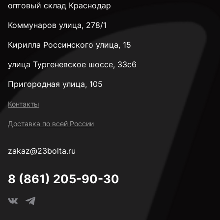
оптовый склад Краснодар
Коммунаров улица, 278/1
к.п. 10,9
Кирилла Россинского улица, 15
к.п. 12,9
улица Тургеневское шоссе, 33с6
Пригородная улица, 105
к.п. 14H
Контакты
Доставка по всей России
М2
zakaz@23bolta.ru
М2,5
8 (861) 205-90-30
М3