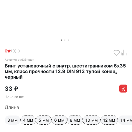
0
(0)
Артикул ву635пршт
Винт установочный с внутр. шестигранником 6х35
мм, класс прочности 12.9 DIN 913 тупой конец,
черный
33
₽
Цена за шт.
Длина
3 мм
4 мм
5 мм
6 мм
8 мм
10 мм
12 мм
14 м