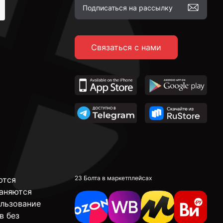
Связаться с нами
23 Болта в маркетплейсах
ются
аняются
ользование
в без