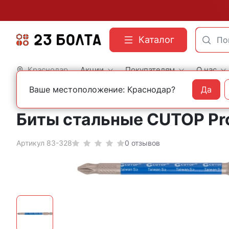
Каталог
Краснодар
Акции
Покупателям
О нас
Ваше местоположение: Краснодар?
Да
Главная
Оснастка
Адаптеры и биты
Биты стальные CUTOP Pro
Артикул 83-328
0 отзывов