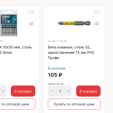
68
Артикул
57528
X 10х50 мм, сталь
Биты кованые, сталь S2,
2 Gross
односторонние 75 мм РН2
Профи
В наличии
105
₽
Цена за шт.
В корзину
В корзину
 по оптовой цене
Купить по оптовой цене