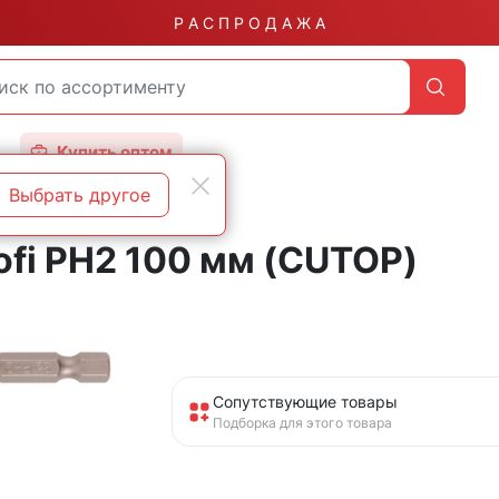
Р А С П Р О Д А Ж А
Купить оптом
Выбрать другое
fi PH2 100 мм (CUTOP)
Сопутствующие товары
Подборка для этого товара