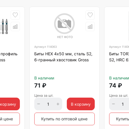
Артикул
114063
Артикул
1140
 профиль
Биты HEX 4х50 мм, сталь S2,
Биты TOR
oss
6-гранный хвостовик Gross
S2, HRC 6
В наличии
В наличии
71
₽
74
₽
Цена за шт.
Цена за шт.
 корзину
В корзину
ой цене
Купить по оптовой цене
Купить