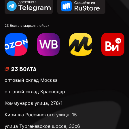
к.п. 10,9
к.п. 12,9
23 Болта в маркетплейсах
М4
М5
оптовый склад Москва
М6
оптовый склад Краснодар
Коммунаров улица, 278/1
М8
Кирилла Россинского улица, 15
М10
улица Тургеневское шоссе, 33с6