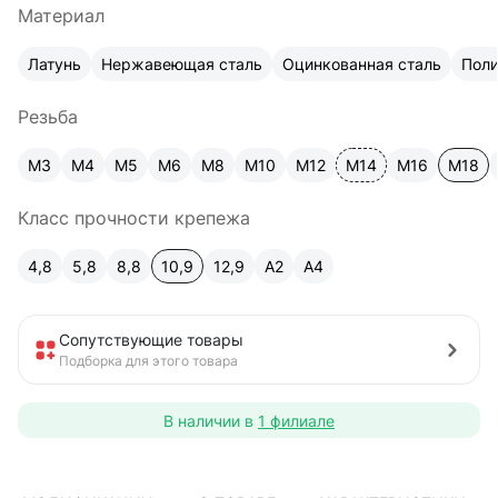
Материал
Латунь
Нержавеющая сталь
Оцинкованная сталь
Пол
Резьба
М3
М4
М5
М6
М8
М10
М12
М14
М16
М18
Класс прочности крепежа
4,8
5,8
8,8
10,9
12,9
A2
А4
Сопутствующие товары
Подборка для этого товара
В наличии в
1 филиале