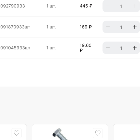
1092790933
1 шт.
445 ₽
1091870933шт
1 шт.
169 ₽
19.60
1091045933шт
1 шт.
₽