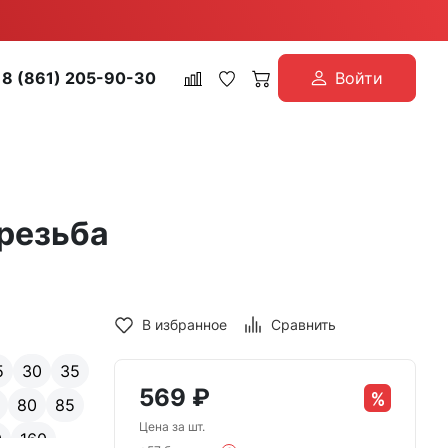
8 (861) 205-90-30
Войти
 резьба
В избранное
Сравнить
5
30
35
569
₽
80
85
Цена за шт.
0
160