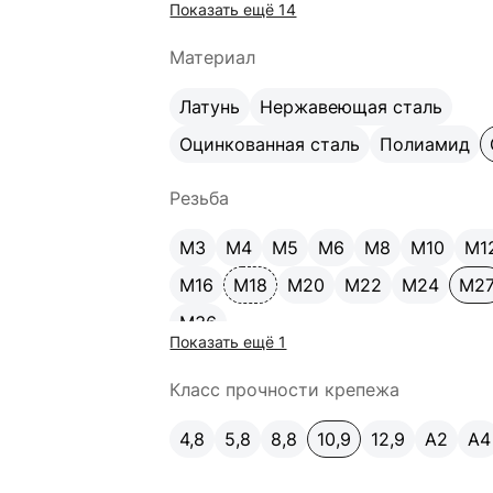
Показать ещё 14
170
180
200
220
240
260
Материал
Латунь
Нержавеющая сталь
Оцинкованная сталь
Полиамид
Резьба
М3
М4
М5
М6
М8
М10
М1
М16
М18
М20
М22
М24
М2
М36
Показать ещё 1
Класс прочности крепежа
4,8
5,8
8,8
10,9
12,9
A2
А4