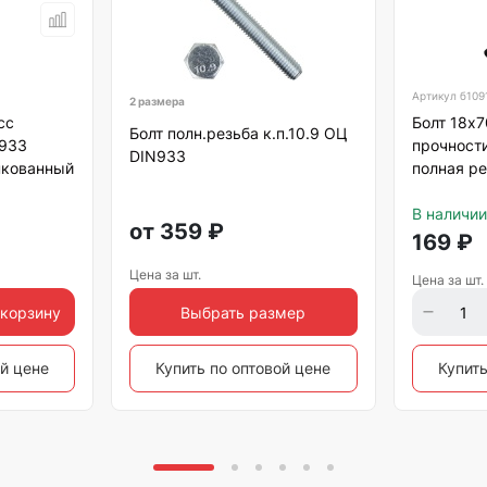
Артикул
б109
2 размера
сс
Болт 18х7
Болт полн.резьба к.п.10.9 ОЦ
 933
прочности
DIN933
нкованный
полная ре
В наличии
от
359
₽
169
₽
Цена за шт.
Цена за шт.
 корзину
Выбрать размер
ой цене
Купить по оптовой цене
Купить