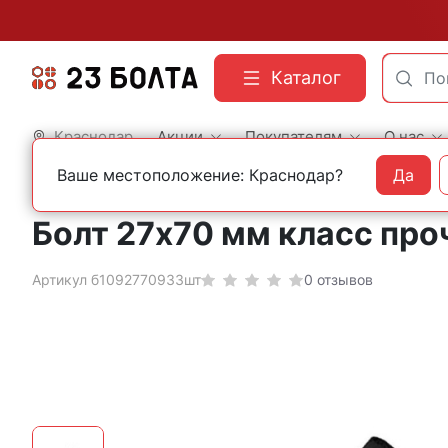
Каталог
Краснодар
Акции
Покупателям
О нас
Ваше местоположение: Краснодар?
Да
Главная
Строительный крепеж
Болты
DIN 933 шестигранные с полной резь
Болт 27х70 мм класс про
Артикул б1092770933шт
0 отзывов