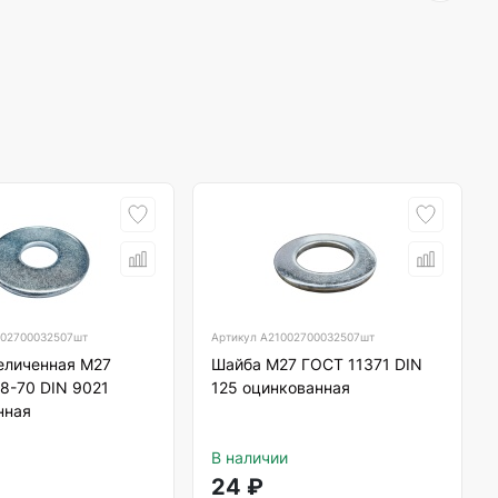
02700032507шт
Артикул
А21002700032507шт
еличенная М27
Шайба М27 ГОСТ 11371 DIN
8-70 DIN 9021
125 оцинкованная
нная
В наличии
24
₽