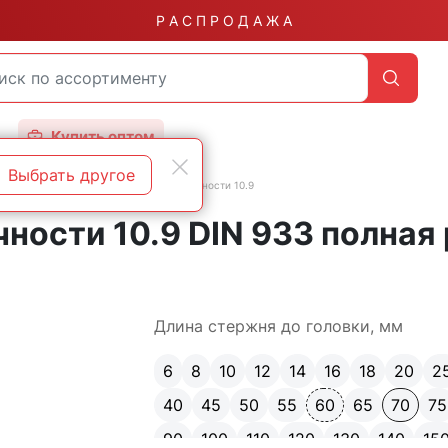
Р А С П Р О Д А Ж А
Купить оптом
Выбрать другое
бой
DIN 933 полная резьба класс прочности 10.9
чности 10.9 DIN 933 полная
Длина стержня до головки, мм
6
8
10
12
14
16
18
20
2
40
45
50
55
60
65
70
75
90
100
110
120
130
140
15