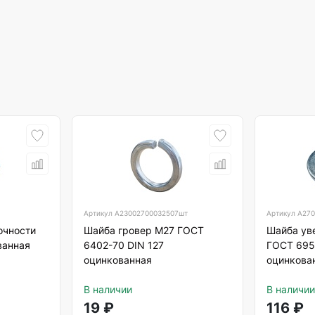
Артикул
А23002700032507шт
Артикул
А270
очности
Шайба гровер М27 ГОСТ
Шайба ув
ванная
6402-70 DIN 127
ГОСТ 695
оцинкованная
оцинкова
В наличии
В наличии
19
₽
116
₽