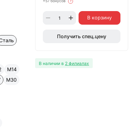
+57 бонусов
?
В корзину
Получить спец.цену
Сталь
В наличии в
2 филиалах
2
М14
7
М30