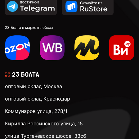
к.п. 10,9
к.п. 12,9
23 Болта в маркетплейсах
М4
М5
оптовый склад Москва
М6
оптовый склад Краснодар
Коммунаров улица, 278/1
М8
Кирилла Россинского улица, 15
М10
улица Тургеневское шоссе, 33с6