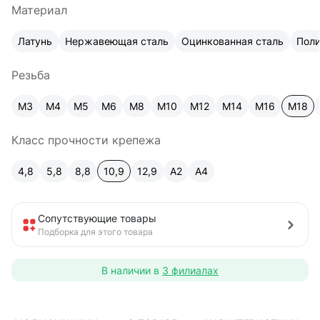
Материал
Латунь
Нержавеющая сталь
Оцинкованная сталь
Пол
Резьба
М3
М4
М5
М6
М8
М10
М12
М14
М16
М18
Класс прочности крепежа
4,8
5,8
8,8
10,9
12,9
A2
А4
Сопутствующие товары
Подборка для этого товара
В наличии в
3 филиалах