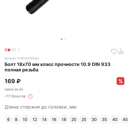
0
(0)
Артикул б1091870933шт
Болт 18х70 мм класс прочности 10.9 DIN 933
полная резьба
169
₽
Цена за шт.
+17 бонусов
?
Длина стержня до головки, мм
6
8
10
12
14
16
18
20
25
30
35
40
45