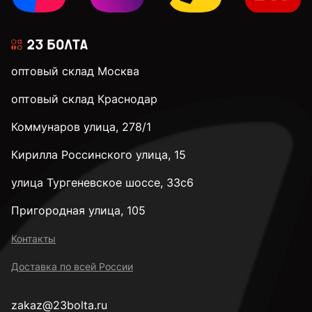
М5
оптовый склад Москва
М6
оптовый склад Краснодар
Коммунаров улица, 278/1
М8
Кирилла Россинского улица, 15
М10
улица Тургеневское шоссе, 33с6
Пригородная улица, 105
М12
Контакты
Доставка по всей России
М14
zakaz@23bolta.ru