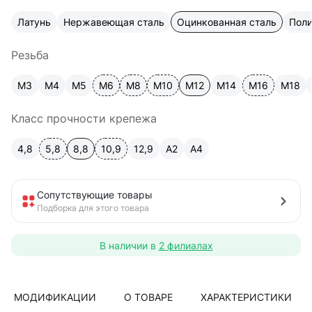
Латунь
Нержавеющая сталь
Оцинкованная сталь
Пол
Резьба
М3
М4
М5
М6
М8
М10
М12
М14
М16
М18
Класс прочности крепежа
4,8
5,8
8,8
10,9
12,9
A2
А4
Сопутствующие товары
Подборка для этого товара
В наличии в
2 филиалах
МОДИФИКАЦИИ
О ТОВАРЕ
ХАРАКТЕРИСТИКИ