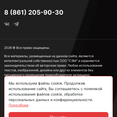
М16
8 (861) 205-90-30
М18
М20
2026 © Все права защищены.
Все материалы, размещенные на данном сайте, являются
интеллектуальной собственностью ООО "СЭМ" и охраняются
М22
законодательством об авторском праве. Любое использование
текстов, изображений, дизайна или других элементов без
письменного разрешения правообладателя запрещено.
М24
Мы используем файлы cookie. Продолжив
Информация, представленная на сайте, носит исключительно
использование сайта, Вы соглашаетесь с политикой
ознакомительный характер и не может рассматриваться как
публичная оферта в соответствии со ст. 437 ГК РФ.
использования файлов cookie, обработки
М27
персональных данных и конфиденциальности.
Подробнее
Политика конфиденциальности
Согласие на обработку данных