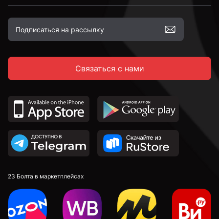
к.п. 4,8
Связаться с нами
к.п. 5,8
к.п. 8,8
к.п. 10,9
к.п. 12,9
23 Болта в маркетплейсах
М4