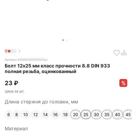
0
(0)
Артикул А02001202531507шт
Болт 12х25 мм класс прочности 8.8 DIN 933
полная резьба, оцинкованный
23
₽
Цена за шт.
Длина стержня до головки, мм
6
8
10
12
14
16
18
20
25
30
35
40
45
Материал