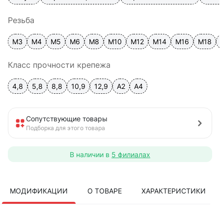
Резьба
М3
М4
М5
М6
М8
М10
М12
М14
М16
М18
Класс прочности крепежа
4,8
5,8
8,8
10,9
12,9
A2
А4
Сопутствующие товары
Подборка для этого товара
В наличии в
5 филиалах
МОДИФИКАЦИИ
О ТОВАРЕ
ХАРАКТЕРИСТИКИ