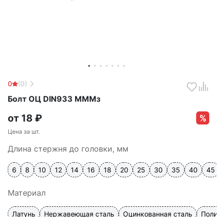
0
(0)
Болт ОЦ DIN933 МММз
от
18
₽
Цена за шт.
Длина стержня до головки, мм
6
8
10
12
14
16
18
20
25
30
35
40
45
Материал
Латунь
Нержавеющая сталь
Оцинкованная сталь
Пол