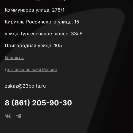
Коммунаров улица, 278/1
М8
Кирилла Россинского улица, 15
М10
улица Тургеневское шоссе, 33с6
Пригородная улица, 105
М12
Контакты
Доставка по всей России
М14
zakaz@23bolta.ru
М16
8 (861) 205-90-30
М18