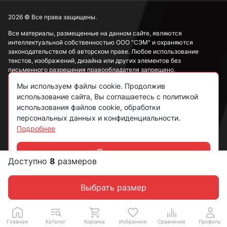
М20
2026 © Все права защищены.
Все материалы, размещенные на данном сайте, являются
интеллектуальной собственностью ООО "СЭМ" и охраняются
М22
законодательством об авторском праве. Любое использование
текстов, изображений, дизайна или других элементов без
письменного разрешения правообладателя запрещено.
М24
Мы используем файлы cookie. Продолжив
Информация, представленная на сайте, носит исключительно
использование сайта, Вы соглашаетесь с политикой
ознакомительный характер и не может рассматриваться как
публичная оферта в соответствии со ст. 437 ГК РФ.
использования файлов cookie, обработки
М27
персональных данных и конфиденциальности.
Подробнее
Политика конфиденциальности
Согласие на обработку данных
Принять
М36
Доступно
8
размеров
Чат
Пользовательское соглашение
Выбрать размер
М48
Главная
Каталог
Корзина
Избранное
Сравнение
Профиль
М10 потайные