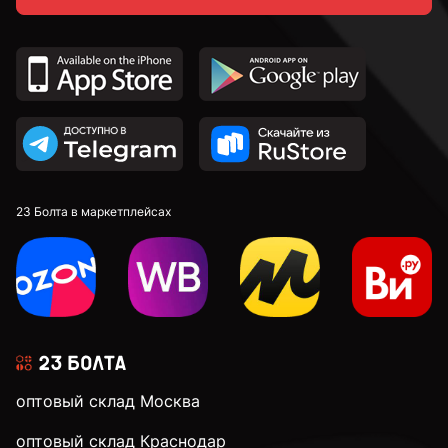
к.п. 8,8
к.п. 10,9
к.п. 12,9
23 Болта в маркетплейсах
М4
М5
оптовый склад Москва
М6
оптовый склад Краснодар