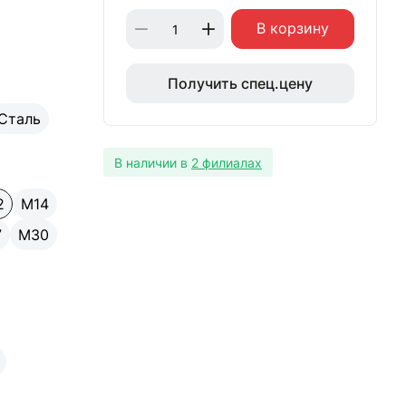
В корзину
Получить спец.цену
Сталь
В наличии в
2 филиалах
2
М14
7
М30