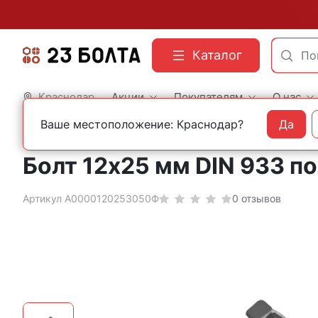
Каталог
Краснодар
Акции
Покупателям
О нас
Ваше местоположение: Краснодар?
Да
Главная
Строительный крепеж
Болты
DIN 933 шестигранные с полной резь
Болт 12х25 мм DIN 933 п
Артикул А0000120253050Ф
0 отзывов