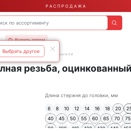
Р А С П Р О Д А Ж А
Купить оптом
Выбрать другое
бой
DIN 933 полная резьба класс прочности 5.8
олная резьба, оцинкованны
Длина стержня до головки, мм
6
8
10
12
14
16
18
20
2
40
45
50
55
60
65
70
75
90
100
110
120
130
140
15