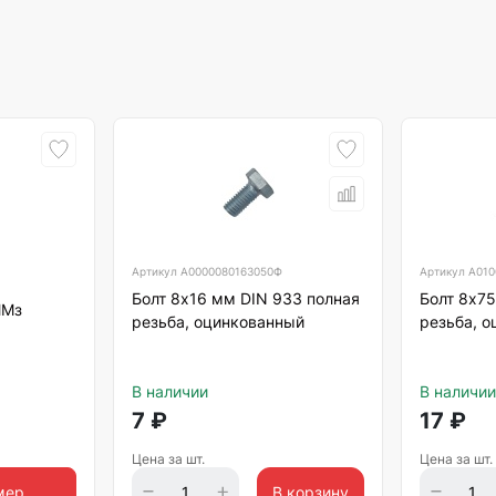
Артикул
А0000080163050Ф
Артикул
А010
Болт 8х16 мм DIN 933 полная
Болт 8х75
ММз
резьба, оцинкованный
резьба, 
В наличии
В наличии
7
₽
17
₽
Цена за шт.
Цена за шт.
мер
В корзину