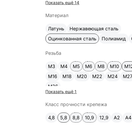
Показать ещё 14
170
180
200
220
240
260
Материал
Латунь
Нержавеющая сталь
Оцинкованная сталь
Полиамид
Резьба
М3
М4
М5
М6
М8
М10
М1
М16
М18
М20
М22
М24
М2
М36
Показать ещё 1
Класс прочности крепежа
4,8
5,8
8,8
10,9
12,9
A2
А4