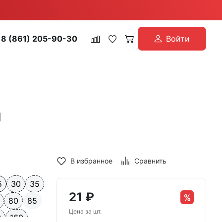
8 (861) 205-90-30
Войти
й
В избранное
Сравнить
5
30
35
21
₽
80
85
Цена за шт.
0
160