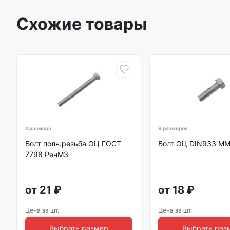
Схожие товары
2 размера
8 размеров
Болт полн.резьба ОЦ ГОСТ
Болт ОЦ DIN933 М
7798 РечМЗ
от
21
₽
от
18
₽
Цена за шт.
Цена за шт.
Выбрать размер
Выбрать раз