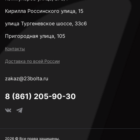
М8
Кирилла Россинского улица, 15
М10
улица Тургеневское шоссе, 33с6
Пригородная улица, 105
М12
Контакты
Доставка по всей России
М14
zakaz@23bolta.ru
М16
8 (861) 205-90-30
М18
М20
2026 © Все права защищены.