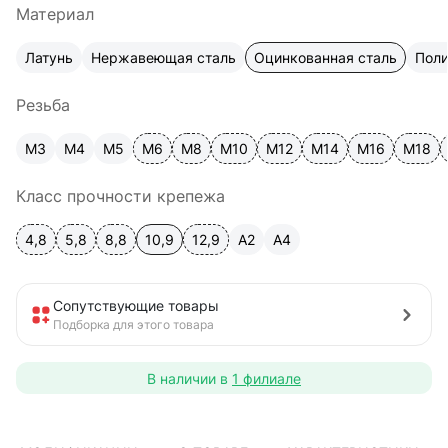
Материал
Латунь
Нержавеющая сталь
Оцинкованная сталь
Пол
Резьба
М3
М4
М5
М6
М8
М10
М12
М14
М16
М18
Класс прочности крепежа
4,8
5,8
8,8
10,9
12,9
A2
А4
Сопутствующие товары
Подборка для этого товара
В наличии в
1 филиале