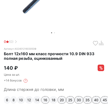
0
(0)
Артикул А0240121603050Ф
Болт 12х160 мм класс прочности 10.9 DIN 933
полная резьба, оцинкованный
140
₽
Цена за шт.
+14 бонусов
?
Длина стержня до головки, мм
6
8
10
12
14
16
18
20
25
30
35
40
45