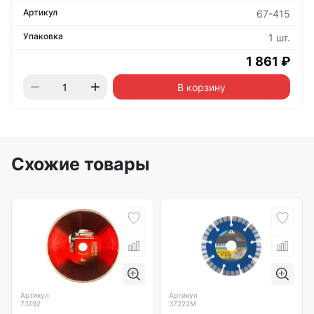
67-415
1 шт.
1 861 ₽
В корзину
Схожие товары
Артикул
Артикул
73192
37222М