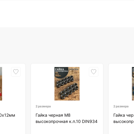
2 размера
2 размера
10х12мм
Гайка черная М8
Гайка че
высокопрочная к.п.10 DIN934
высокопро