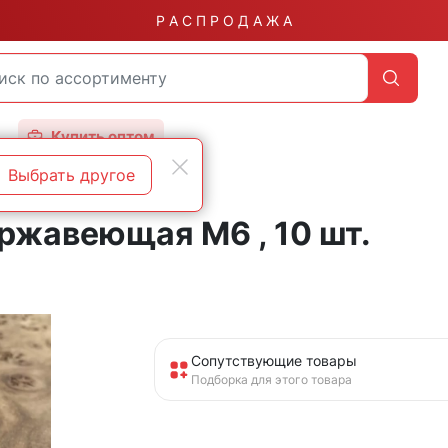
Р А С П Р О Д А Ж А
Купить оптом
Выбрать другое
ржавеющая М6 , 10 шт.
Сопутствующие товары
Подборка для этого товара