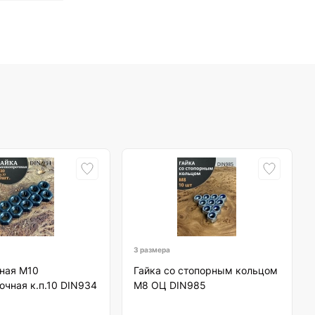
3 размера
рная М10
Гайка со стопорным кольцом
чная к.п.10 DIN934
М8 ОЦ DIN985