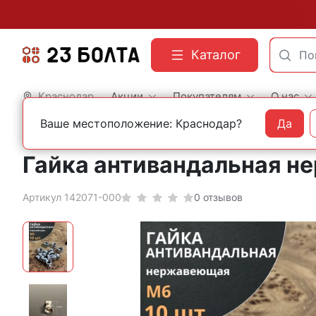
Каталог
Краснодар
Акции
Покупателям
О нас
Ваше местоположение: Краснодар?
Да
Главная
Фасованный крепеж
Гайки и втулки
Гайка антивандальная не
Артикул 142071-000
0 отзывов