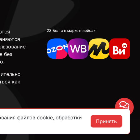
23 Болта в маркетплейсах
ются
аняются
ользование
в без
о.
чительно
ться как
Чат
вания файлов cookie, обработки
Принять