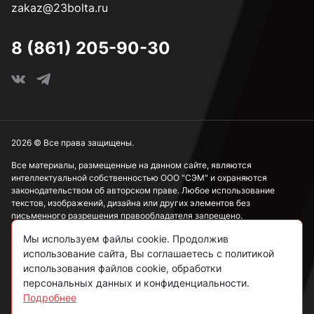
zakaz@23bolta.ru
8 (861) 205-90-30
2026 © Все права защищены.
Все материалы, размещенные на данном сайте, являются
интеллектуальной собственностью ООО "СЭМ" и охраняются
законодательством об авторском праве. Любое использование
текстов, изображений, дизайна или других элементов без
письменного разрешения правообладателя запрещено.
Мы используем файлы cookie. Продолжив
Информация, представленная на сайте, носит исключительно
ознакомительный характер и не может рассматриваться как
использование сайта, Вы соглашаетесь с политикой
публичная оферта в соответствии со ст. 437 ГК РФ.
использования файлов cookie, обработки
персональных данных и конфиденциальности.
Подробнее
Политика конфиденциальности