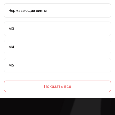
Нержавеющие винты
М3
М4
М5
М6
Показать все
М8