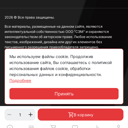
2026 © Все права защищены.
Все материалы, размещенные на данном сайте, являются
интеллектуальной собственностью ООО "СЭМ" и охраняются
законодательством об авторском праве. Любое использование
текстов, изображений, дизайна или других элементов без
письменного разрешения правообладателя запрещено.
Мы используем файлы cookie. Продолжив
Информация, представленная на сайте, носит исключительно
ознакомительный характер и не может рассматриваться как
использование сайта, Вы соглашаетесь с политикой
публичная оферта в соответствии со ст. 437 ГК РФ.
использования файлов cookie, обработки
персональных данных и конфиденциальности.
Подробнее
Политика конфиденциальности
Согласие на обработку данных
Принять
Чат
Пользовательское соглашение
В корзину