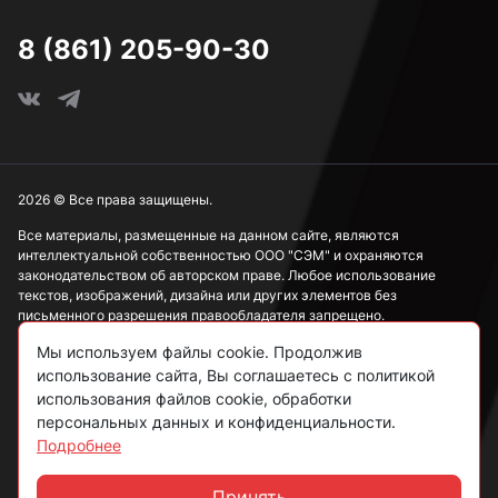
8 (861) 205-90-30
2026 © Все права защищены.
Все материалы, размещенные на данном сайте, являются
интеллектуальной собственностью ООО "СЭМ" и охраняются
законодательством об авторском праве. Любое использование
текстов, изображений, дизайна или других элементов без
письменного разрешения правообладателя запрещено.
Мы используем файлы cookie. Продолжив
Информация, представленная на сайте, носит исключительно
ознакомительный характер и не может рассматриваться как
использование сайта, Вы соглашаетесь с политикой
публичная оферта в соответствии со ст. 437 ГК РФ.
использования файлов cookie, обработки
персональных данных и конфиденциальности.
Подробнее
Политика конфиденциальности
Согласие на обработку данных
Принять