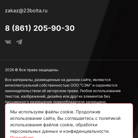
zakaz@23bolta.ru
8 (861) 205-90-30
2026 © Все права защищены.
Все материалы, размещенные на данном сайте, являются
интеллектуальной собственностью ООО "СЭМ" и охраняются
законодательством об авторском праве. Любое использование
текстов, изображений, дизайна или других элементов без
письменного разрешения правообладателя запрещено.
Мы используем файлы cookie. Продолжив
Информация, представленная на сайте, носит исключительно
использование сайта, Вы соглашаетесь с политикой
ознакомительный характер и не может рассматриваться как
публичная оферта в соответствии со ст. 437 ГК РФ.
использования файлов cookie, обработки
персональных данных и конфиденциальности.
Подробнее