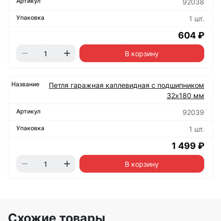
92038
1 шт.
604 ₽
В корзину
Петля гаражная каплевидная с подшипником
32х180 мм
92039
1 шт.
1 499 ₽
В корзину
Схожие товары