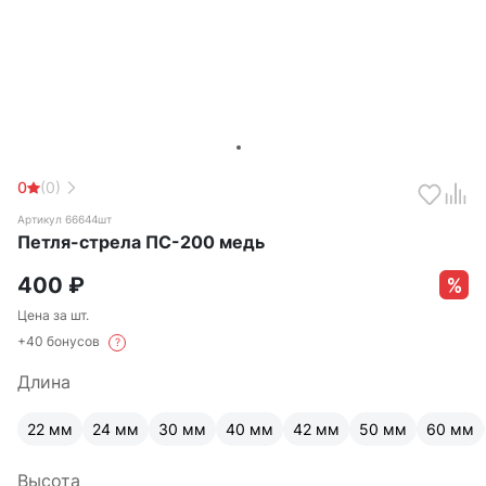
0
(0)
Артикул 66644шт
Петля-стрела ПС-200 медь
400
₽
Цена за шт.
+40 бонусов
?
Длина
22 мм
24 мм
30 мм
40 мм
42 мм
50 мм
60 мм
Высота