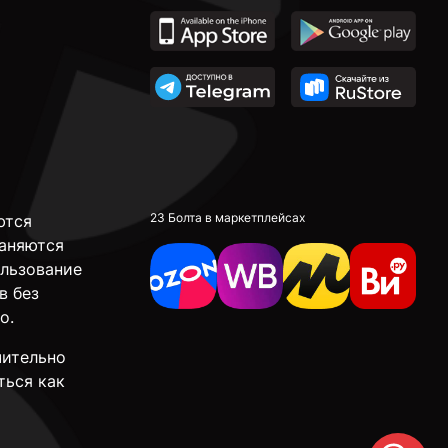
23 Болта в маркетплейсах
ются
аняются
ользование
в без
о.
чительно
ться как