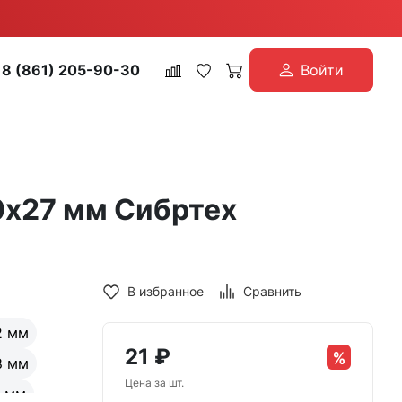
8 (861) 205-90-30
Войти
0х27 мм Сибртех
В избранное
Сравнить
2 мм
21
₽
8 мм
Цена за шт.
5 мм