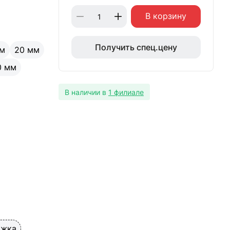
м
106 мм
В корзину
128 мм
Получить спец.цену
165 мм
мм
20 мм
200 мм
0 мм
м
В наличии в
1 филиале
м
297 мм
м
м
таль
ижка