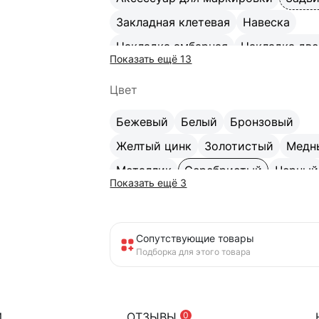
Закладная клетевая
Навеска
Накладка амбарная
Накладка две
Показать ещё 13
Ограничитель дверной
Петля
Цвет
Петля-стрела
Петля гаражная
П
Подвес/крюк
Подкладка для меб
Бежевый
Белый
Бронзовый
Проушина
Пружина
Стяжка меб
Желтый цинк
Золотистый
Медн
Шпингалет накладной
Металлик
Серебристый
Черный
Показать ещё 3
Сопутствующие товары
Подборка для этого товара
И
ОТЗЫВЫ
0