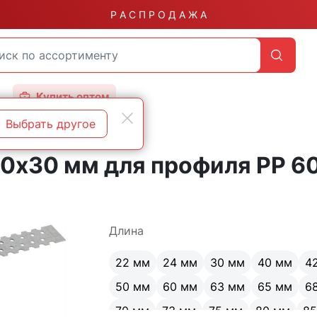
Р А С П Р О Д А Ж А
Купить оптом
Выбрать другое
00х30 мм для профиля РР 6
Длина
22 мм
24 мм
30 мм
40 мм
4
50 мм
60 мм
63 мм
65 мм
6
70 мм
73 мм
75 мм
80 мм
8