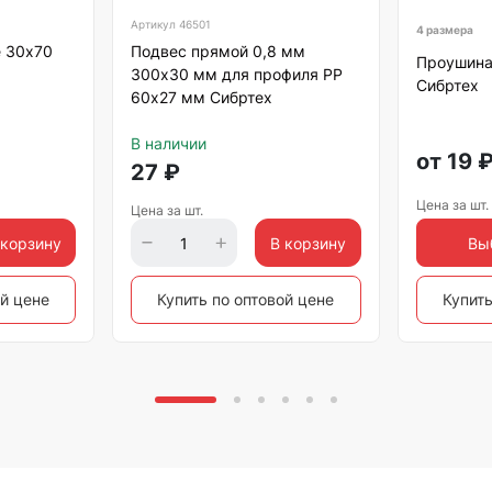
Артикул
46501
4 размера
е 30х70
Подвес прямой 0,8 мм
Проушина
300х30 мм для профиля РР
Сибртех
60х27 мм Сибртех
В наличии
от
19
27
₽
Цена за шт.
Цена за шт.
 корзину
В корзину
Вы
ой цене
Купить по оптовой цене
Купить