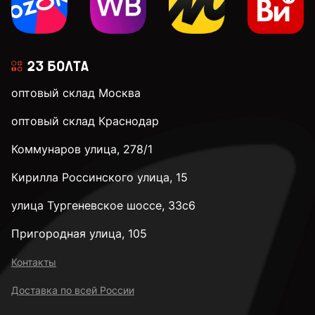
3 мм
3,2 мм
оптовый склад Москва
3,5 мм
оптовый склад Краснодар
Коммунаров улица, 278/1
3,9 мм
Кирилла Россинского улица, 15
4 мм
улица Тургеневское шоссе, 33с6
Пригородная улица, 105
4,1 мм
Контакты
Доставка по всей России
4,2 мм