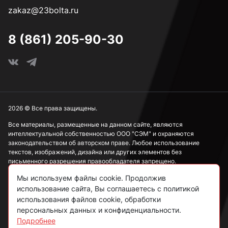
zakaz@23bolta.ru
4,5 мм
8 (861) 205-90-30
4,8 мм
5 мм
2026 © Все права защищены.
Все материалы, размещенные на данном сайте, являются
интеллектуальной собственностью ООО "СЭМ" и охраняются
5,5 мм
законодательством об авторском праве. Любое использование
текстов, изображений, дизайна или других элементов без
письменного разрешения правообладателя запрещено.
6 мм
Мы используем файлы cookie. Продолжив
Информация, представленная на сайте, носит исключительно
ознакомительный характер и не может рассматриваться как
использование сайта, Вы соглашаетесь с политикой
публичная оферта в соответствии со ст. 437 ГК РФ.
использования файлов cookie, обработки
6,3 мм
персональных данных и конфиденциальности.
Подробнее
Политика конфиденциальности