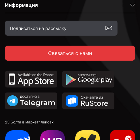
Информация
С полукруглой головкой
С потайной головкой
Связаться с нами
С тарельчатой головкой
С крестовой головкой
По дереву
С полной резьбой
23 Болта в маркетплейсах