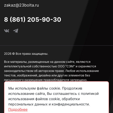
zakaz@23bolta.ru
4,5 мм
8 (861) 205-90-30
4,8 мм
5 мм
2026 © Все права защищены.
Все материалы, размещенные на данном сайте, являются
интеллектуальной собственностью ООО "СЭМ" и охраняются
5,5 мм
законодательством об авторском праве. Любое использование
текстов, изображений, дизайна или других элементов без
письменного разрешения правообладателя запрещено.
6 мм
Мы используем файлы cookie. Продолжив
Информация, представленная на сайте, носит исключительно
ознакомительный характер и не может рассматриваться как
использование сайта, Вы соглашаетесь с политикой
публичная оферта в соответствии со ст. 437 ГК РФ.
использования файлов cookie, обработки
6,3 мм
персональных данных и конфиденциальности.
Подробнее
Политика конфиденциальности