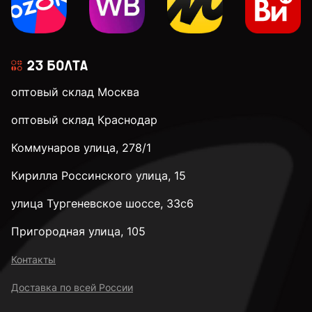
3 мм
3,2 мм
оптовый склад Москва
3,5 мм
оптовый склад Краснодар
Коммунаров улица, 278/1
3,9 мм
Кирилла Россинского улица, 15
4 мм
улица Тургеневское шоссе, 33с6
Пригородная улица, 105
4,1 мм
Контакты
Доставка по всей России
4,2 мм