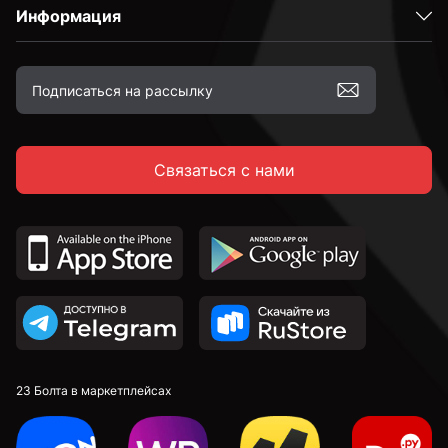
Информация
С полукруглой головкой
С потайной головкой
Связаться с нами
С тарельчатой головкой
С крестовой головкой
По дереву
С полной резьбой
23 Болта в маркетплейсах