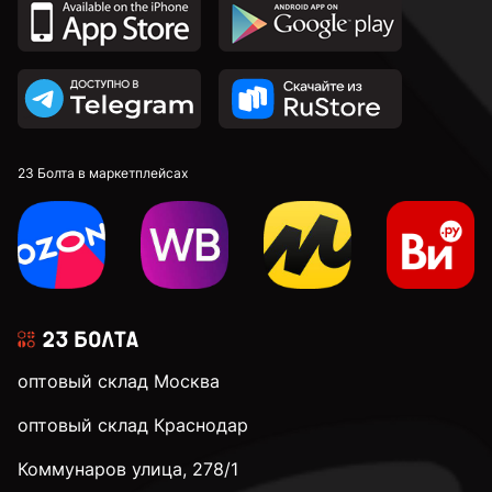
С крестовой головкой
По дереву
С полной резьбой
23 Болта в маркетплейсах
3 мм
3,2 мм
оптовый склад Москва
3,5 мм
оптовый склад Краснодар
Коммунаров улица, 278/1
3,9 мм