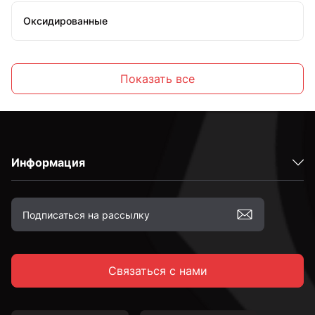
Оксидированные
Желтопассированные
Показать все
С шестигранной головкой
Информация
С полукруглой головкой
С потайной головкой
Связаться с нами
С тарельчатой головкой