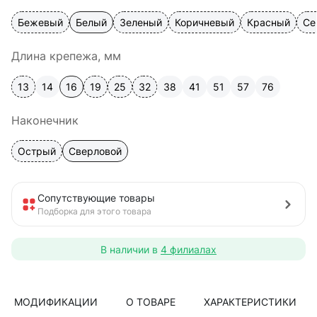
Бежевый
Белый
Зеленый
Коричневый
Красный
Се
Длина крепежа, мм
13
14
16
19
25
32
38
41
51
57
76
Наконечник
Острый
Сверловой
Сопутствующие товары
Подборка для этого товара
В наличии в
4 филиалах
МОДИФИКАЦИИ
О ТОВАРЕ
ХАРАКТЕРИСТИКИ