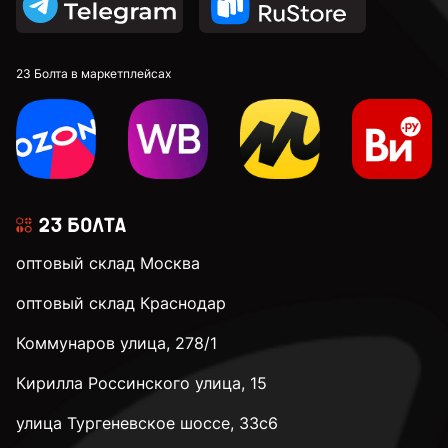
С полной резьбой
23 Болта в маркетплейсах
3 мм
3,2 мм
оптовый склад Москва
3,5 мм
оптовый склад Краснодар
Коммунаров улица, 278/1
3,9 мм
Кирилла Россинского улица, 15
4 мм
улица Тургеневское шоссе, 33с6