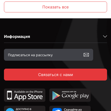
Желтопассированные
Показать все
С шестигранной головкой
Информация
С полукруглой головкой
С потайной головкой
Связаться с нами
С тарельчатой головкой
С крестовой головкой
По дереву