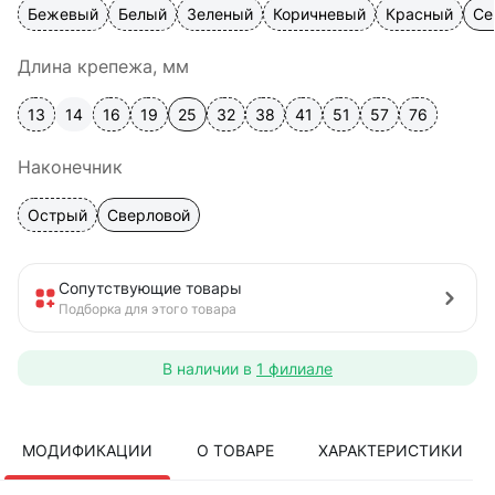
Бежевый
Белый
Зеленый
Коричневый
Красный
Се
Длина крепежа, мм
13
14
16
19
25
32
38
41
51
57
76
Наконечник
Острый
Сверловой
Сопутствующие товары
Подборка для этого товара
В наличии в
1 филиале
МОДИФИКАЦИИ
О ТОВАРЕ
ХАРАКТЕРИСТИКИ