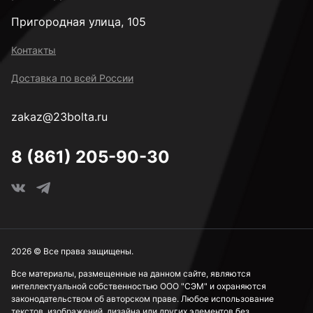
Пригородная улица, 105
4,1 мм
Контакты
Доставка по всей России
4,2 мм
zakaz@23bolta.ru
4,5 мм
8 (861) 205-90-30
4,8 мм
5 мм
2026 © Все права защищены.
Все материалы, размещенные на данном сайте, являются
интеллектуальной собственностью ООО "СЭМ" и охраняются
5,5 мм
законодательством об авторском праве. Любое использование
текстов, изображений, дизайна или других элементов без