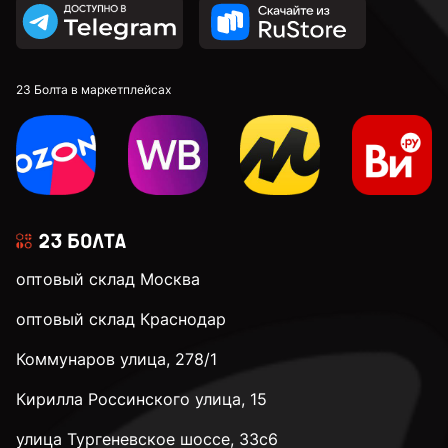
По дереву
С полной резьбой
23 Болта в маркетплейсах
3 мм
3,2 мм
оптовый склад Москва
3,5 мм
оптовый склад Краснодар
Коммунаров улица, 278/1
3,9 мм
Кирилла Россинского улица, 15
4 мм
улица Тургеневское шоссе, 33с6