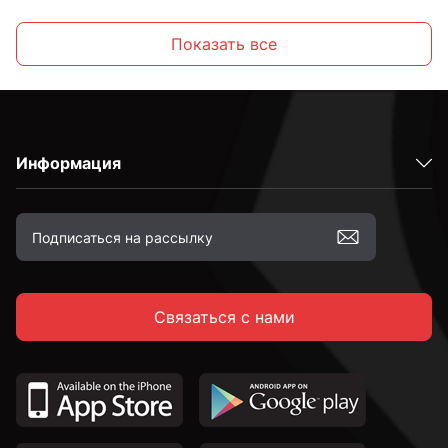
Желтопассированные
Показать все
С шестигранной головкой
Информация
С полукруглой головкой
С потайной головкой
Связаться с нами
С тарельчатой головкой
С крестовой головкой