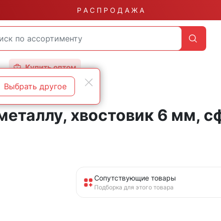
Р А С П Р О Д А Ж А
Купить оптом
Выбрать другое
еталлу, хвостовик 6 мм, с
Сопутствующие товары
Подборка для этого товара