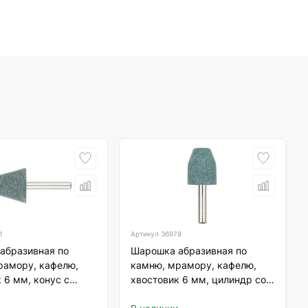
1
Артикул
36978
абразивная по
Шарошка абразивная по
рамору, кафелю,
камню, мрамору, кафелю,
 6 мм, конус с
хвостовик 6 мм, цилиндр со
нием 25х35 мм
скосом 18х27 мм