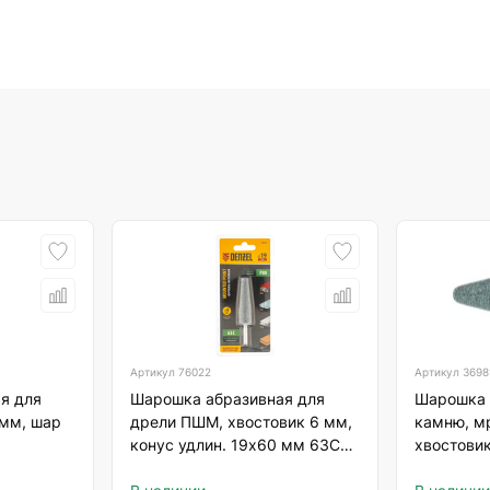
Артикул
76022
Артикул
3698
я для
Шарошка абразивная для
Шарошка 
 мм, шар
дрели ПШМ, хвостовик 6 мм,
камню, м
конус удлин. 19х60 мм 63С
хвостовик
Denzel
закругле