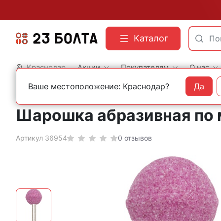
Каталог
Краснодар
Акции
Покупателям
О нас
Ваше местоположение: Краснодар?
Да
Главная
Оснастка
Абразивные материалы
Шарошки
Шарошка абразивная по м
Артикул 36954
0 отзывов