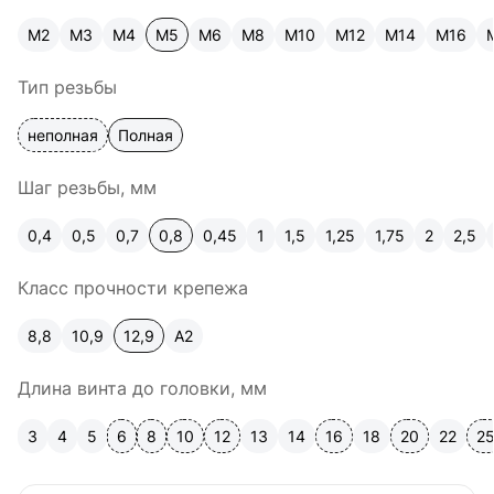
М2
М3
М4
М5
М6
М8
М10
М12
М14
М16
Тип резьбы
неполная
Полная
Шаг резьбы, мм
0,4
0,5
0,7
0,8
0,45
1
1,5
1,25
1,75
2
2,5
Класс прочности крепежа
8,8
10,9
12,9
A2
Длина винта до головки, мм
3
4
5
6
8
10
12
13
14
16
18
20
22
2