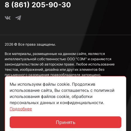
8 (861) 205-90-30
М3
М4
2026 © Все права защищены.
Все материалы, размещенные на данном сайте, являются
интеллектуальной собственностью ООО "СЭМ" и охраняются
М5
законодательством об авторском праве. Любое использование
текстов, изображений, дизайна или других элементов без
письменного разрешения правообладателя запрещено.
М6
Мы используем файлы cookie. Продолжив
Информация, представленная на сайте, носит исключительно
использование сайта, Вы соглашаетесь с политикой
ознакомительный характер и не может рассматриваться как
публичная оферта в соответствии со ст. 437 ГК РФ.
использования файлов cookie, обработки
М8
персональных данных и конфиденциальности.
Подробнее
Политика конфиденциальности
Согласие на обработку данных
Принять
М10
Чат
Пользовательское соглашение