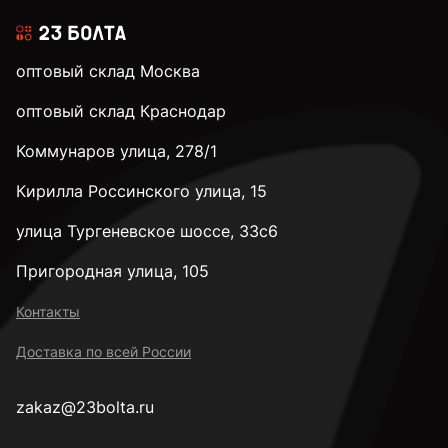
к.п. 5,8
оптовый склад Москва
к.п. 8,8
оптовый склад Краснодар
Коммунаров улица, 278/1
к.п. 10,9
Кирилла Россинского улица, 15
к.п. 12,9
улица Тургеневское шоссе, 33с6
Пригородная улица, 105
к.п. 14H
Контакты
Доставка по всей России
М2
zakaz@23bolta.ru
М2,5