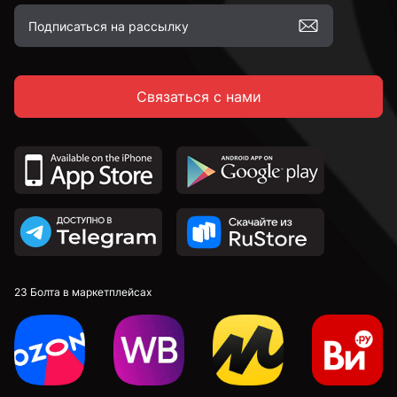
С полной резьбой
Связаться с нами
С неполной резьбой
DIN 912 с внутренним шестигранником и
цилиндрической головкой
DIN 7991 c потайной головкой и внутренним
шестигранником
DIN 913 установочные с внутренним шестигранником
23 Болта в маркетплейсах
к.п. 4,8