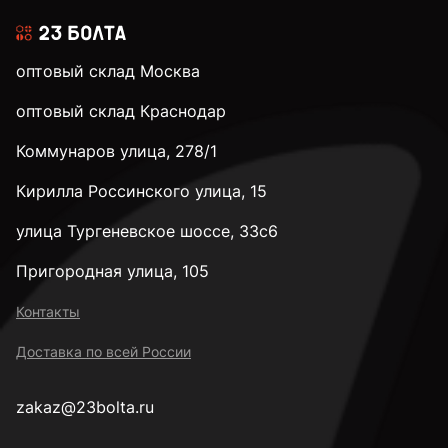
к.п. 5,8
оптовый склад Москва
к.п. 8,8
оптовый склад Краснодар
Коммунаров улица, 278/1
к.п. 10,9
Кирилла Россинского улица, 15
к.п. 12,9
улица Тургеневское шоссе, 33с6
Пригородная улица, 105
к.п. 14H
Контакты
Доставка по всей России
М2
zakaz@23bolta.ru
М2,5