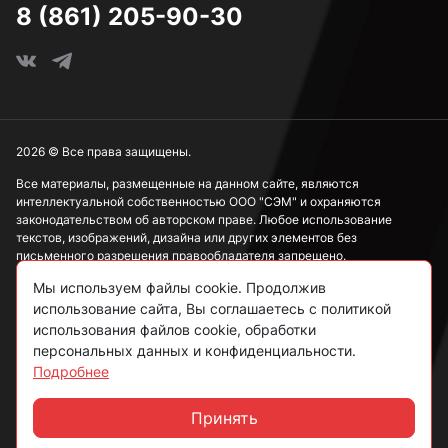
8 (861) 205-90-30
М3
М4
2026 © Все права защищены.
Все материалы, размещенные на данном сайте, являются
интеллектуальной собственностью ООО "СЭМ" и охраняются
М5
законодательством об авторском праве. Любое использование
текстов, изображений, дизайна или других элементов без
письменного разрешения правообладателя запрещено.
М6
Мы используем файлы cookie. Продолжив
Информация, представленная на сайте, носит исключительно
использование сайта, Вы соглашаетесь с политикой
ознакомительный характер и не может рассматриваться как
публичная оферта в соответствии со ст. 437 ГК РФ.
использования файлов cookie, обработки
М8
персональных данных и конфиденциальности.
Подробнее
Политика конфиденциальности
Согласие на обработку данных
Принять
М10
Чат
Пользовательское соглашение