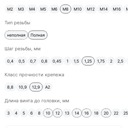
М2
М3
М4
М5
М6
М8
М10
М12
М14
М16
Тип резьбы
неполная
Полная
Шаг резьбы, мм
0,4
0,5
0,7
0,8
0,45
1
1,5
1,25
1,75
2
2,5
Класс прочности крепежа
8,8
10,9
12,9
A2
Длина винта до головки, мм
3
4
5
6
8
10
12
13
14
16
18
20
22
2