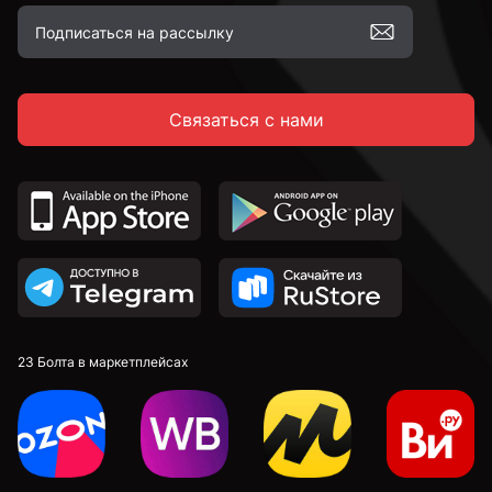
С полной резьбой
Связаться с нами
С неполной резьбой
DIN 912 с внутренним шестигранником и
цилиндрической головкой
DIN 7991 c потайной головкой и внутренним
шестигранником
DIN 913 установочные с внутренним шестигранником
23 Болта в маркетплейсах
к.п. 4,8