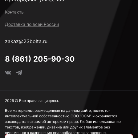
к.п. 14H
Контакты
Доставка по всей России
М2
zakaz@23bolta.ru
М2,5
8 (861) 205-90-30
М3
М4
2026 © Все права защищены.
Все материалы, размещенные на данном сайте, являются
интеллектуальной собственностью ООО "СЭМ" и охраняются
М5
законодательством об авторском праве. Любое использование
текстов, изображений, дизайна или других элементов без
письменного разрешения правообладателя запрещено.