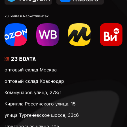
DIN 913 установочные с внутренним шестигранником
23 Болта в маркетплейсах
к.п. 4,8
к.п. 5,8
оптовый склад Москва
к.п. 8,8
оптовый склад Краснодар
Коммунаров улица, 278/1
к.п. 10,9
Кирилла Россинского улица, 15
к.п. 12,9
улица Тургеневское шоссе, 33с6
Пригородная улица, 105