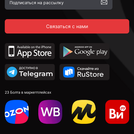
С полной резьбой
Связаться с нами
С неполной резьбой
DIN 912 с внутренним шестигранником и
цилиндрической головкой
DIN 7991 c потайной головкой и внутренним
шестигранником
DIN 913 установочные с внутренним шестигранником
23 Болта в маркетплейсах
к.п. 4,8
к.п. 5,8