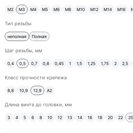
М2
М3
М4
М5
М6
М8
М10
М12
М14
М16
Тип резьбы
неполная
Полная
Шаг резьбы, мм
0,4
0,5
0,7
0,8
0,45
1
1,5
1,25
1,75
2
2,5
Класс прочности крепежа
8,8
10,9
12,9
A2
Длина винта до головки, мм
3
4
5
6
8
10
12
13
14
16
18
20
22
2