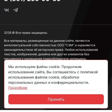
М3
М4
2026 © Все права защищены.
Все материалы, размещенные на данном сайте, являются
интеллектуальной собственностью ООО "СЭМ" и охраняются
М5
законодательством об авторском праве. Любое использование
текстов, изображений, дизайна или других элементов без
письменного разрешения правообладателя запрещено.
М6
Мы используем файлы cookie. Продолжив
Информация, представленная на сайте, носит исключительно
использование сайта, Вы соглашаетесь с политикой
ознакомительный характер и не может рассматриваться как
публичная оферта в соответствии со ст. 437 ГК РФ.
использования файлов cookie, обработки
М8
персональных данных и конфиденциальности.
Подробнее
Политика конфиденциальности
Согласие на обработку данных
Принять
М10
Чат
Пользовательское соглашение