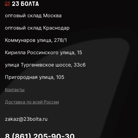
оптовый склад Москва
к.п. 8,8
оптовый склад Краснодар
Коммунаров улица, 278/1
к.п. 10,9
Кирилла Россинского улица, 15
к.п. 12,9
улица Тургеневское шоссе, 33с6
Пригородная улица, 105
к.п. 14H
Контакты
Доставка по всей России
М2
zakaz@23bolta.ru
М2,5
8 (861) 205-90-30