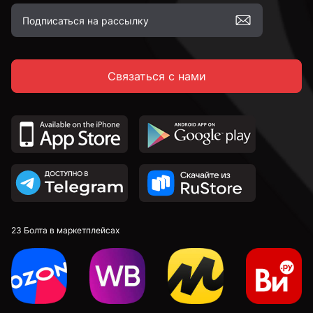
С полной резьбой
Связаться с нами
С неполной резьбой
DIN 912 с внутренним шестигранником и
цилиндрической головкой
DIN 7991 c потайной головкой и внутренним
шестигранником
DIN 913 установочные с внутренним шестигранником
23 Болта в маркетплейсах
к.п. 4,8