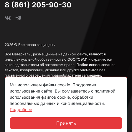
8 (861) 205-90-30
М3
М4
2026 © Все права защищены.
Все материалы, размещенные на данном сайте, являются
интеллектуальной собственностью ООО "СЭМ" и охраняются
М5
законодательством об авторском праве. Любое использование
текстов, изображений, дизайна или других элементов без
письменного разрешения правообладателя запрещено.
М6
Мы используем файлы cookie. Продолжив
Информация, представленная на сайте, носит исключительно
использование сайта, Вы соглашаетесь с политикой
ознакомительный характер и не может рассматриваться как
публичная оферта в соответствии со ст. 437 ГК РФ.
использования файлов cookie, обработки
М8
персональных данных и конфиденциальности.
Подробнее
Политика конфиденциальности
Согласие на обработку данных
Принять
М10
Чат
Пользовательское соглашение