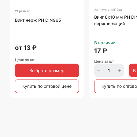
Артикул
впн810шт
21 размер
Винт 8х10 мм РН DI
Винт нерж РН DIN965
нержавеющий
В наличии
от
13
₽
17
₽
Цена за шт.
Цена за шт.
Выбрать размер
В
Купить по оптовой цене
Купить по оптов