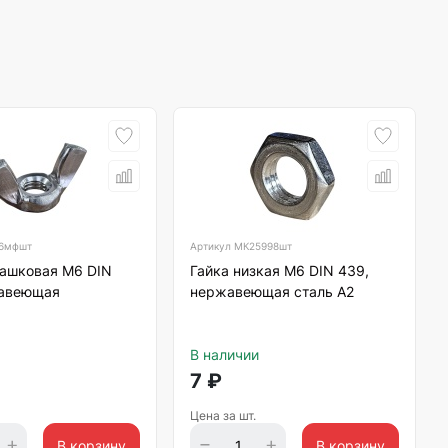
6мфшт
Артикул
МК25998шт
рашковая М6 DIN
Гайка низкая М6 DIN 439,
авеющая
нержавеющая сталь А2
В наличии
7
₽
Цена за шт.
В корзину
В корзину