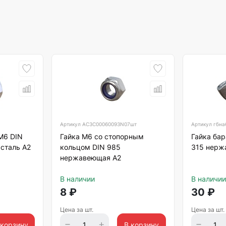
Артикул
АС3C00060093N07шт
Артикул
гбна
М6 DIN
Гайка М6 со стопорным
Гайка ба
сталь А2
кольцом DIN 985
315 нерж
нержавеющая А2
В наличии
В наличии
8
₽
30
₽
Цена за шт.
Цена за шт.
 корзину
В корзину