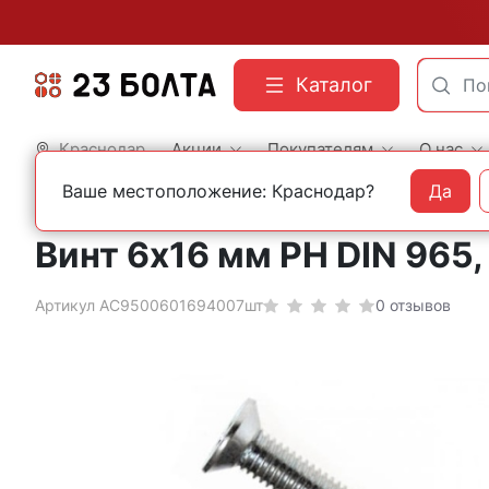
Каталог
Краснодар
Акции
Покупателям
О нас
Ваше местоположение: Краснодар?
Да
Главная
Строительный крепеж
Нержавеющий крепеж
Винты DIN 965 с пота
Винт 6х16 мм РН DIN 96
Артикул АС9500601694007шт
0 отзывов