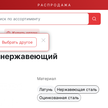
Р А С П Р О Д А Ж А
Купить оптом
Выбрать другое
йной головкой А2
5, нержавеющий
Материал
Латунь
Нержавеющая сталь
Оцинкованная сталь