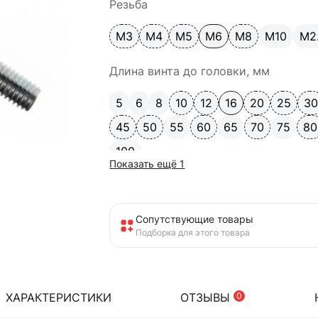
Резьба
М3
М4
М5
М6
М8
М10
М2
Длина винта до головки, мм
5
6
8
10
12
16
20
25
3
45
50
55
60
65
70
75
80
100
Показать ещё 1
Сопутствующие товары
Подборка для этого товара
ХАРАКТЕРИСТИКИ
ОТЗЫВЫ
0