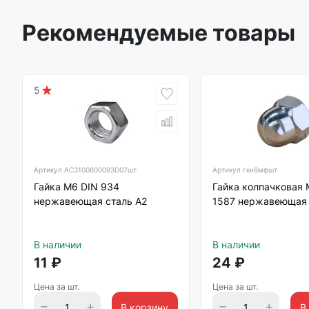
Рекомендуемые товары
5
Артикул
АС3100600093D07шт
Артикул
гкн6мфшт
Гайка М6 DIN 934
Гайка колпачковая 
нержавеющая сталь А2
1587 нержавеющая 
В наличии
В наличии
11
₽
24
₽
Цена за шт.
Цена за шт.
В корзину
В