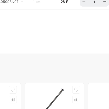
605093N07шт
1 шт.
28 ₽