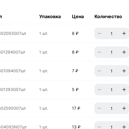
л
Упаковка
Цена
Количество
402093G07шт
1 шт.
6 ₽
601294007шт
1 шт.
8 ₽
601094007шт
1 шт.
7 ₽
301293G07шт
1 шт.
5 ₽
602595007шт
1 шт.
17 ₽
504093N07шт
1 шт.
13 ₽