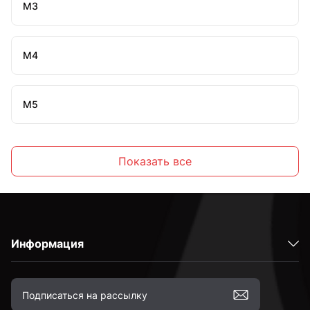
М3
М4
М5
М6
Показать все
М8
Информация
М10
М12