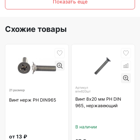
Показать еще
Схожие товары
Артикул
21 размер
впн820шт
Винт 8х20 мм РН DIN
Винт нерж РН DIN965
965, нержавеющий
В наличии
от
13
₽