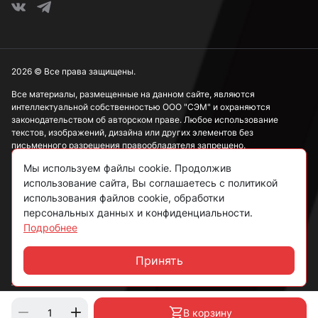
2026 © Все права защищены.
Все материалы, размещенные на данном сайте, являются
интеллектуальной собственностью ООО "СЭМ" и охраняются
законодательством об авторском праве. Любое использование
текстов, изображений, дизайна или других элементов без
письменного разрешения правообладателя запрещено.
Мы используем файлы cookie. Продолжив
Информация, представленная на сайте, носит исключительно
использование сайта, Вы соглашаетесь с политикой
ознакомительный характер и не может рассматриваться как
публичная оферта в соответствии со ст. 437 ГК РФ.
использования файлов cookie, обработки
персональных данных и конфиденциальности.
Подробнее
Политика конфиденциальности
Согласие на обработку данных
Принять
Чат
Пользовательское соглашение
В корзину