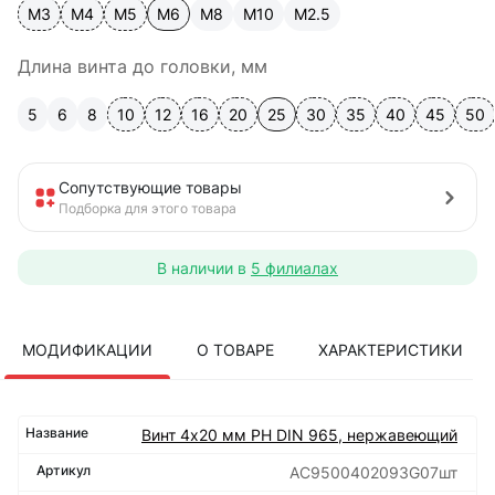
М3
М4
М5
М6
М8
М10
М2.5
Длина винта до головки, мм
5
6
8
10
12
16
20
25
30
35
40
45
50
Сопутствующие товары
Подборка для этого товара
В наличии в
5 филиалах
МОДИФИКАЦИИ
О ТОВАРЕ
ХАРАКТЕРИСТИКИ
Винт 4х20 мм РН DIN 965, нержавеющий
АС9500402093G07шт